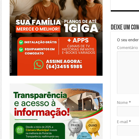
Deixe um co
O seu ender
Comentário
https://morrinhos.go.leg.br/
Nome
*
E-mail
*