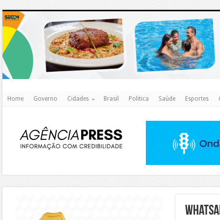
http
Home
Governo
Cidades
Brasil
Politica
Saúde
Esportes
https://agualimpa.go.gov.br/site/
whatsa