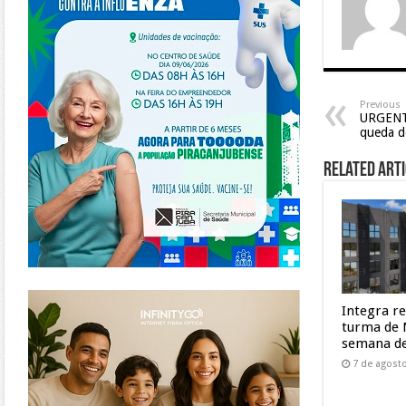
Previous
URGENT
queda de
Related Arti
https://www.infinitygo.com.br/
Integra r
turma de 
semana de
7 de agost