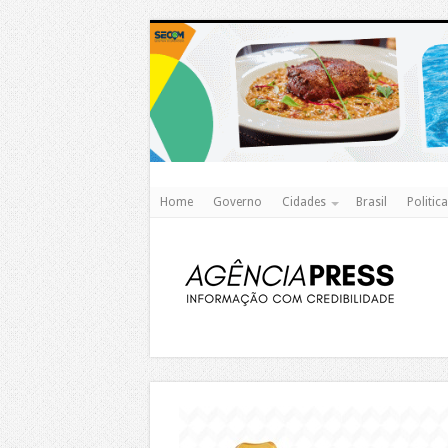
Home
Governo
Cidades
Brasil
Politica
https://agualimpa.go.gov.br/site/