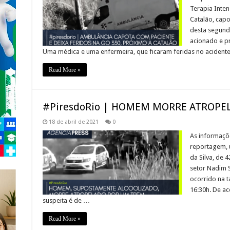
Terapia Inten
Catalão, cap
desta segund
acionado e pr
Uma médica e uma enfermeira, que ficaram feridas no acident
Read More »
#PiresdoRio | HOMEM MORRE ATROPE
18 de abril de 2021
0
As informaçõe
reportagem, 
da Silva, de 
setor Nadim S
ocorrido na t
16:30h. De a
suspeita é de …
Read More »