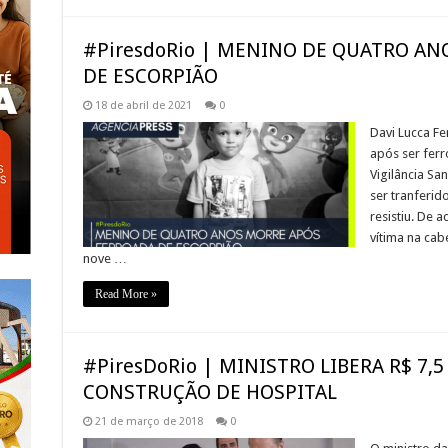
#PiresdoRio | MENINO DE QUATRO A
DE ESCORPIÃO
18 de abril de 2021
0
Davi Lucca Fe
após ser fer
Vigilância San
ser tranferid
resistiu. De 
vítima na cab
nove …
Read More »
#PiresDoRio | MINISTRO LIBERA R$ 7,
CONSTRUÇÃO DE HOSPITAL
21 de março de 2018
0