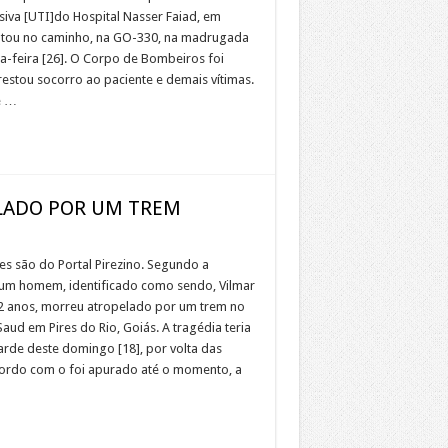
siva [UTI]do Hospital Nasser Faiad, em
otou no caminho, na GO-330, na madrugada
a-feira [26]. O Corpo de Bombeiros foi
estou socorro ao paciente e demais vítimas.
e …
LADO POR UM TREM
s são do Portal Pirezino. Segundo a
um homem, identificado como sendo, Vilmar
42 anos, morreu atropelado por um trem no
aud em Pires do Rio, Goiás. A tragédia teria
arde deste domingo [18], por volta das
cordo com o foi apurado até o momento, a