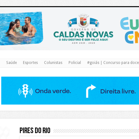
https://www.caldasnovas.go.gov.br/
Saúde
Esportes
Colunistas
Policial
#goiás | Concurso para docen
Pires do Rio