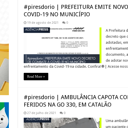
#piresdorio | PREFEITURA EMITE NOV
COVID-19 NO MUNICÍPIO
19 de agosto de 2021
0
A Prefeitura 
decreto que d
adotadas, em 
enfrentament
documento, a
de adotar nov
enfrentamento da Covid-19 na cidade. Confira! 🌐 | Acesse noss
Read More »
#piresdorio | AMBULÂNCIA CAPOTA CO
FERIDOS NA GO 330, EM CATALÃO
27 de julho de 2021
0
Uma ambulânci
um paciente 