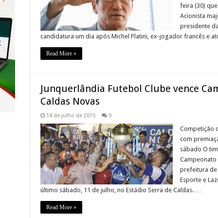
feira (30) que
Acionista maj
presidente d
candidatura um dia após Michel Platini, ex-jogador francês e a
Read More »
Junquerlândia Futebol Clube vence Ca
Caldas Novas
14 de julho de 2015
0
Competição o
com premiação
sábado O tim
Campeonato M
prefeitura de
Esporte e Laz
último sábado, 11 de julho, no Estádio Serra de Caldas. …
Read More »