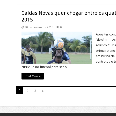
Caldas Novas quer chegar entre os quat
2015
30 de janeiro de 2015
0
Após ter conq
Divisão de A
Atlético Club
primeiro ano 
em busca de e
contratou o 
currículo no futebol para ser o …
Read More »
1
2
3
»