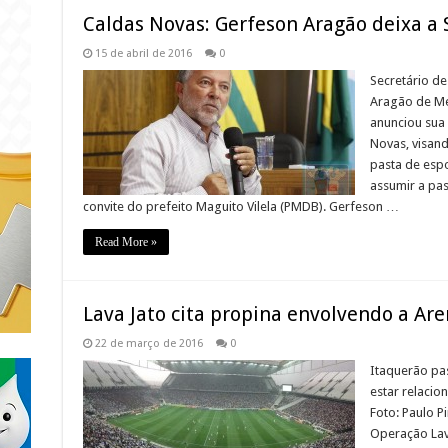
Caldas Novas: Gerfeson Aragão deixa a 
15 de abril de 2016
0
Secretário de
Aragão de Me
anunciou sua
Novas, visand
pasta de espo
assumir a pas
convite do prefeito Maguito Vilela (PMDB). Gerfeson …
Read More »
Lava Jato cita propina envolvendo a Ar
22 de março de 2016
0
Itaquerão pas
estar relaci
Foto: Paulo P
Operação Lava