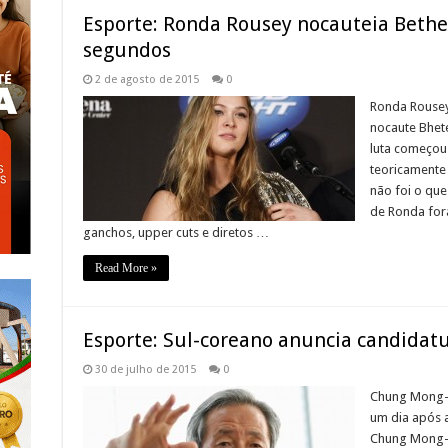
Esporte: Ronda Rousey nocauteia Bethe 
segundos
2 de agosto de 2015
0
Ronda Rousey
nocaute Bhete
luta começou
teoricamente 
não foi o qu
de Ronda for
ganchos, upper cuts e diretos …
Read More »
Esporte: Sul-coreano anuncia candidatu
30 de julho de 2015
0
Chung Mong-j
um dia após a
Chung Mong-j