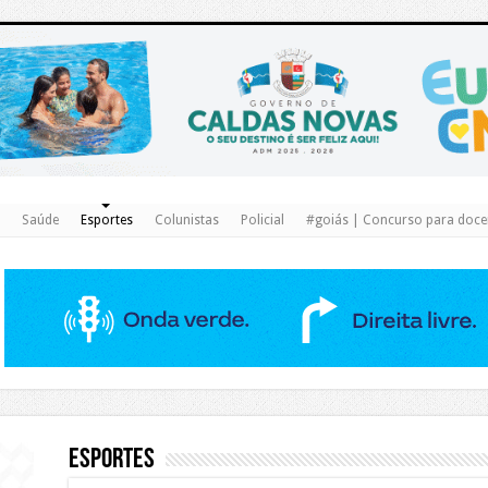
https://www.caldasnovas.go.gov.br/
Saúde
Esportes
Colunistas
Policial
#goiás | Concurso para docen
Esportes