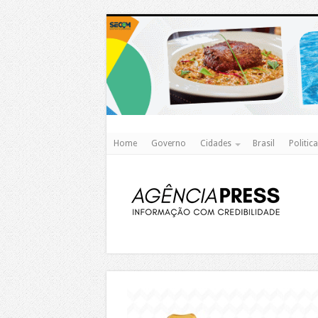
Home
Governo
Cidades
Brasil
Politica
https://agualimpa.go.gov.br/site/