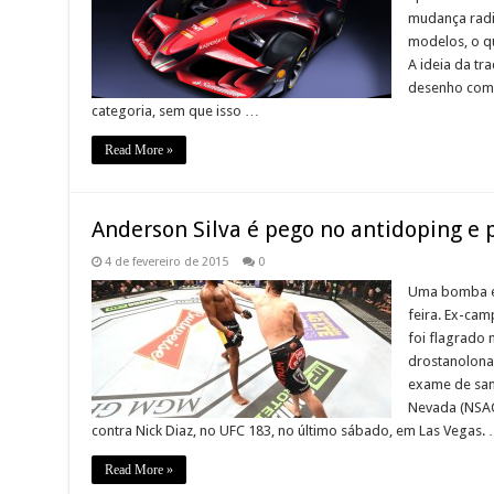
mudança radic
modelos, o q
A ideia da tra
desenho com 
categoria, sem que isso …
Read More »
Anderson Silva é pego no antidoping e p
4 de fevereiro de 2015
0
Uma bomba e
feira. Ex-ca
foi flagrado
drostanolona
exame de sang
Nevada (NSAC)
contra Nick Diaz, no UFC 183, no último sábado, em Las Vegas.
Read More »