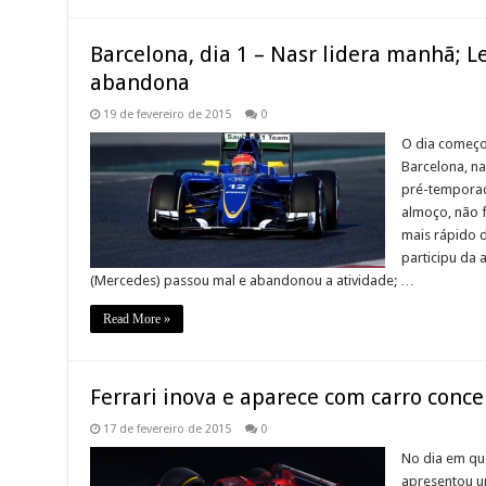
Barcelona, dia 1 – Nasr lidera manhã; L
abandona
19 de fevereiro de 2015
0
O dia começo
Barcelona, n
pré-temporad
almoço, não f
mais rápido 
participu da 
(Mercedes) passou mal e abandonou a atividade; …
Read More »
Ferrari inova e aparece com carro conce
17 de fevereiro de 2015
0
No dia em que
apresentou u