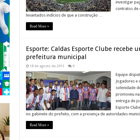
investigar p
contratos de
levantados indícios de que a construção …
Read More »
Esporte: Caldas Esporte Clube recebe 
prefeitura municipal
18 de agosto de 2015
0
Equipe dispu
Jogadores e 
solenidade de
promoveu na ú
entrega de j
Esporte Clube
no gabinete do prefeito, com a presença de autoridades munic
Read More »