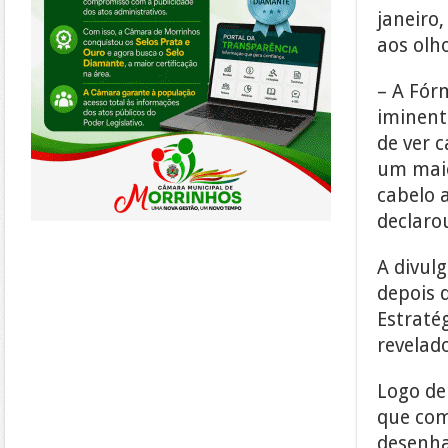
janeiro,
aos olho
– A Fórm
iminente
de ver 
um maio
cabelo 
declaro
A divul
depois 
Estraté
revelado
Logo de
que com
desenha