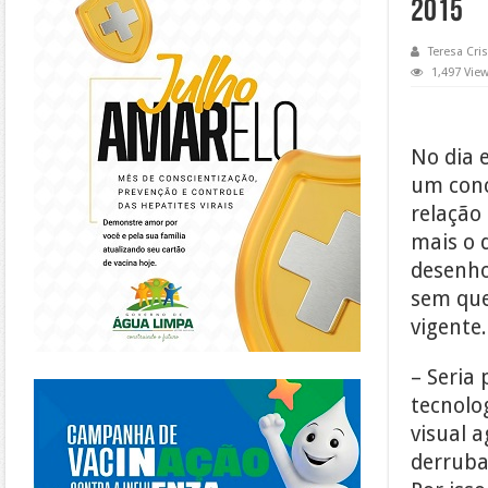
2015
Teresa Cris
1,497 Vie
No dia 
um conc
relação
mais o d
desenho
sem que
vigente.
– Seria 
https://piracanjuba.go.gov.br/
tecnolo
visual a
derruba