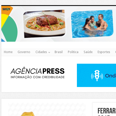
http
Home
Governo
Cidades
Brasil
Politica
Saúde
Esportes
https://agualimpa.go.gov.br/site/
Ferrar