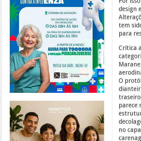
Por iss
design 
Alteraç
tem sido
para re
Crítica 
categor
Maranel
aerodin
O protó
diantei
traseir
https://www.infinitygo.com.br/
parece 
estrutu
decolag
no capa
carena