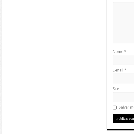
Nome
*
E-mail
*
Site
Salvar m