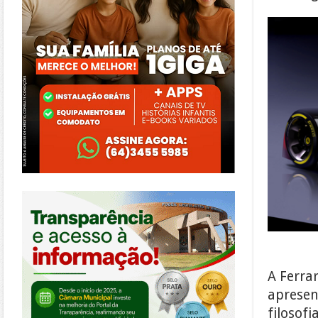
https://morrinhos.go.leg.br/
A Ferra
apresen
filosof