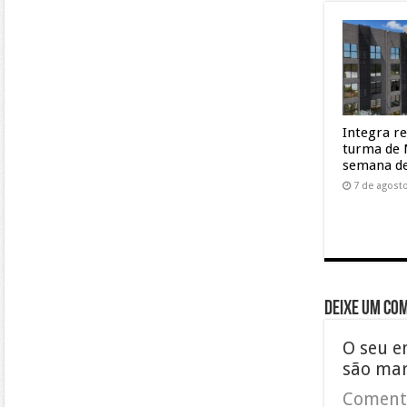
Integra r
turma de 
semana de
7 de agost
Deixe um co
O seu e
são ma
Coment