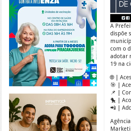
A Prefe
dispõe 
municíp
com o d
adotar 
19 na ci
🌐 | Ac
🎯 | Ac
📌 | Co
https://www.infinitygo.com.br/
🐤 | Ac
📲 | Ad
Agência
Marketin