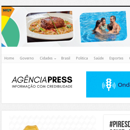
http
Home
Governo
Cidades
Brasil
Politica
Saúde
Esportes
https://agualimpa.go.gov.br/site/
#pires