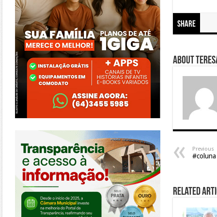
Share
About Teresa
https://morrinhos.go.leg.br/
Previous
#colun
Related Arti