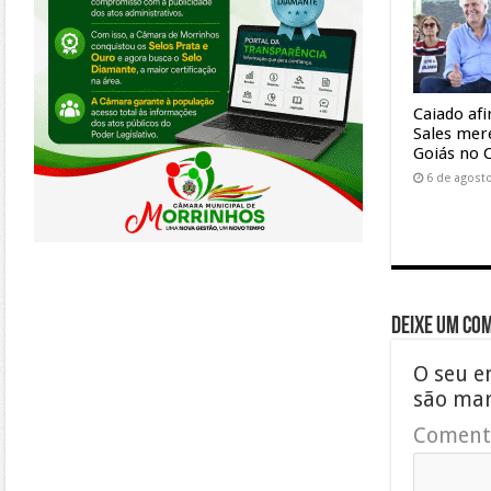
Caiado af
Sales mer
Goiás no 
6 de agost
Deixe um co
O seu e
são ma
Coment