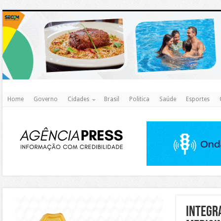
http
Home
Governo
Cidades
Brasil
Politica
Saúde
Esportes
https://agualimpa.go.gov.br/site/
Integr