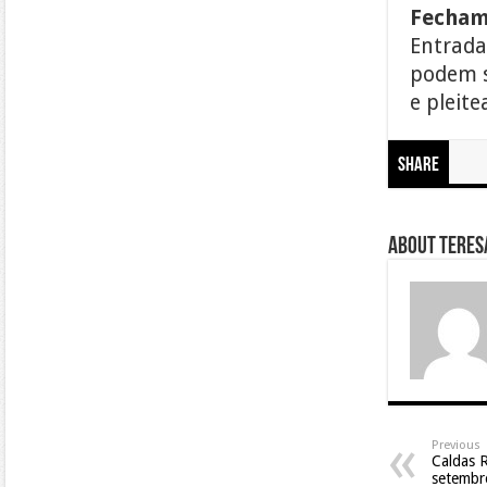
Fecham
Entrada
podem s
e pleit
Share
About Teresa
Previous
Caldas 
setembr