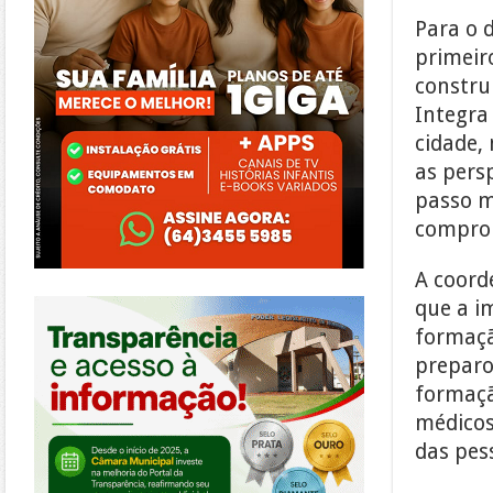
Para o d
primeir
constru
Integra
cidade,
as pers
passo m
comprom
A coord
https://morrinhos.go.leg.br/
que a i
formaçã
preparo
formaçã
médicos
das pess