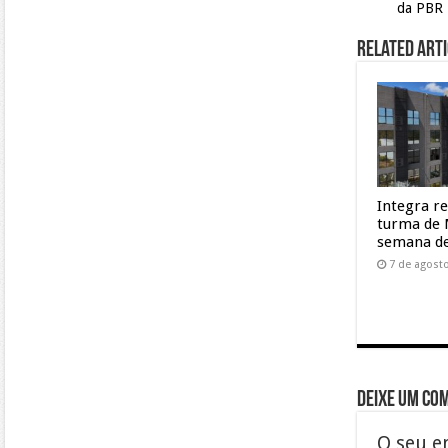
da PBR
Related Arti
Integra r
turma de 
semana de
7 de agost
Deixe um co
O seu e