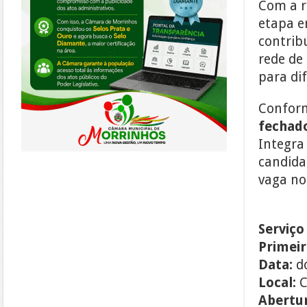
Com a r
etapa em
contrib
rede de
para dif
Conform
fechad
Integra
candida
vaga no
Serviço
Primeir
Data:
do
Local:
C
Abertur