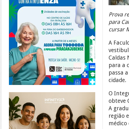
Prova r
para Ca
cursar 
A Facul
vestibu
Caldas 
para a 
passa a
cidade.
https://www.infinitygo.com.br/
O Integ
obteve 
A gradu
região 
médico 