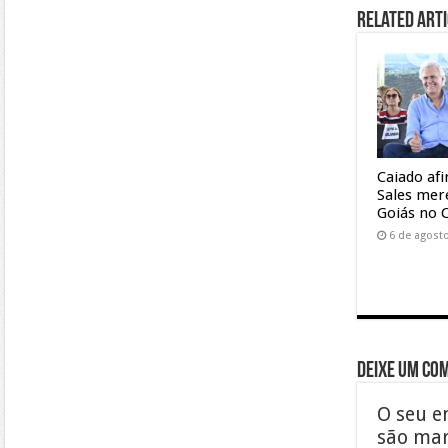
Related Arti
Caiado af
Sales mer
Goiás no 
6 de agost
Deixe um co
O seu e
são ma