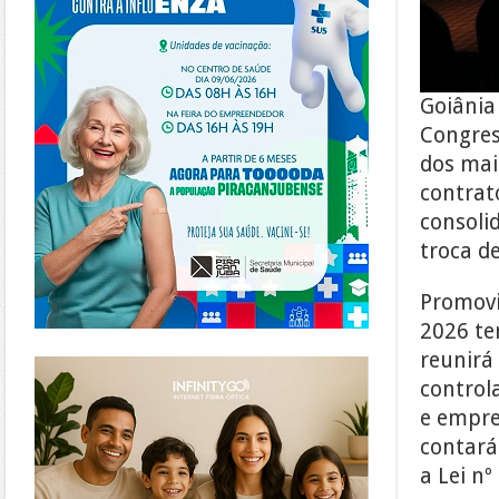
Goiânia
Congres
dos mai
contrat
consoli
troca d
Promovi
2026 te
https://www.infinitygo.com.br/
reunirá
controla
e empre
contará
a Lei nº