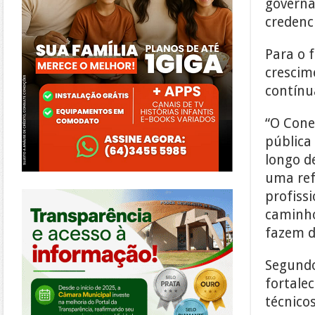
governa
credenc
Para o 
crescim
contínu
“O Cone
pública
longo d
uma ref
https://morrinhos.go.leg.br/
profissi
caminho
fazem d
Segundo
fortale
técnicos