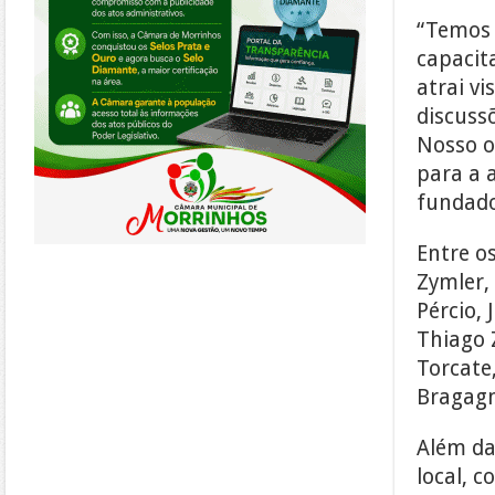
“Temos 
capacit
atrai vi
discuss
Nosso o
para a 
fundado
Entre o
Zymler, 
Pércio, 
Thiago Z
Torcate,
Bragagn
Além da
local, 