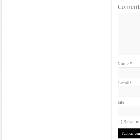
Coment
Nome
*
E-mail
*
Site
Salvar m