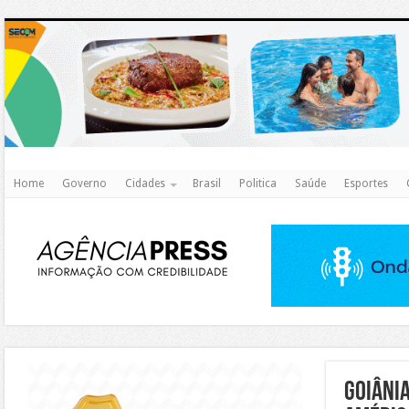
http
Home
Governo
Cidades
Brasil
Politica
Saúde
Esportes
https://agualimpa.go.gov.br/site/
Goiâni