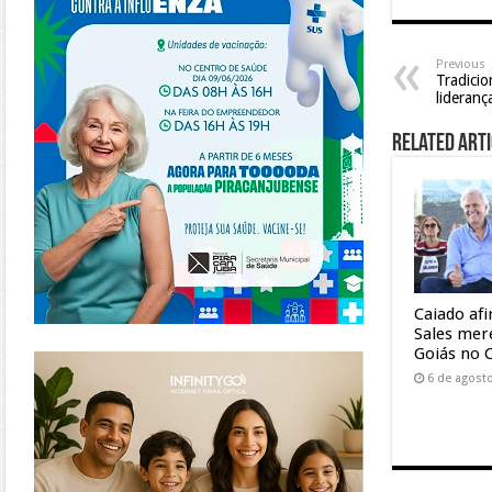
Previous
Tradici
lideran
Related Arti
Caiado af
Sales mer
https://www.infinitygo.com.br/
Goiás no 
6 de agost