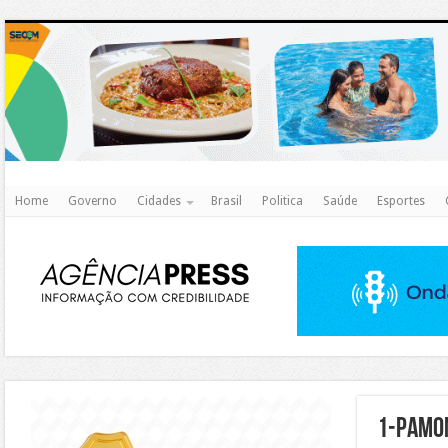
http
Home
Governo
Cidades
Brasil
Politica
Saúde
Esportes
https://agualimpa.go.gov.br/site/
1-pamon