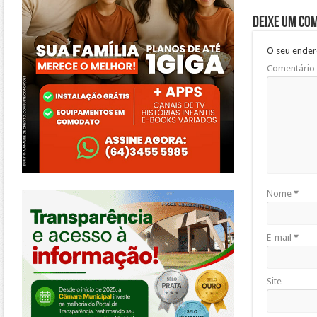
Deixe um co
O seu ender
Comentário
https://morrinhos.go.leg.br/
Nome
*
E-mail
*
Site