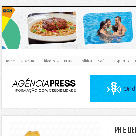
http
Home
Governo
Cidades
Brasil
Politica
Saúde
Esportes
https://agualimpa.go.gov.br/site/
PR e D