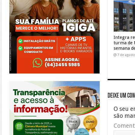
Integra r
turma de 
semana de
7 de agost
https://morrinhos.go.leg.br/
Deixe um co
O seu e
são ma
Coment