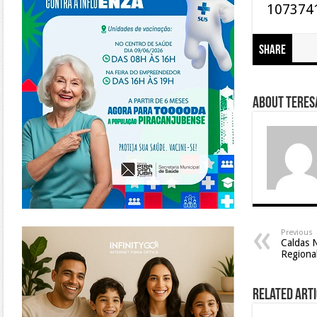
107374
Share
About Teresa
https://www.infinitygo.com.br/
Previous
Caldas 
Regiona
Related Arti