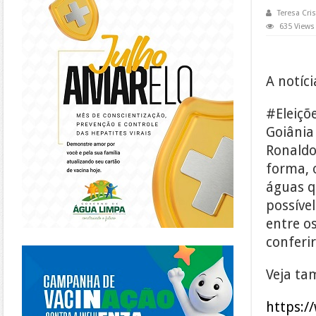
Teresa Cris
635 Views
A notíc
‪#‎Eleiç
Goiânia
Ronaldo
forma, 
águas q
possíve
entre o
conferir
https://piracanjuba.go.gov.br/
Veja ta
https:/