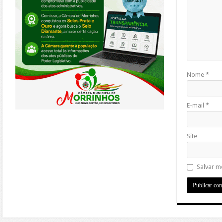
Nome
*
E-mail
*
Site
Salvar m