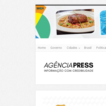
Home
Governo
Cidades
Brasil
Politica
https://agualimpa.go.gov.br/site/