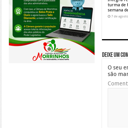
turma de 
semana de
7 de agost
Deixe um co
O seu e
são ma
Coment