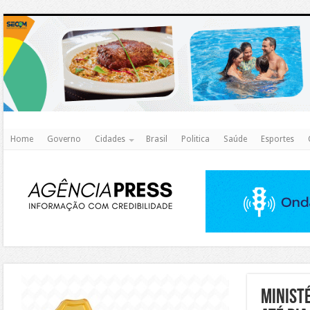
http
Home
Governo
Cidades
Brasil
Politica
Saúde
Esportes
https://agualimpa.go.gov.br/site/
Minist