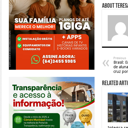
About Teresa
Previous
Brasil: 
de aluna
cruz po
https://morrinhos.go.leg.br/
Related Arti
Integra r