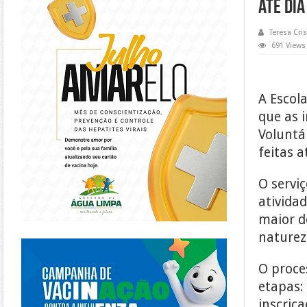
até dia
Teresa Cris
691 Views
A Escol
que as 
Voluntá
feitas a
O servi
ativida
maior d
naturez
https://piracanjuba.go.gov.br/
O proce
etapas:
inscric