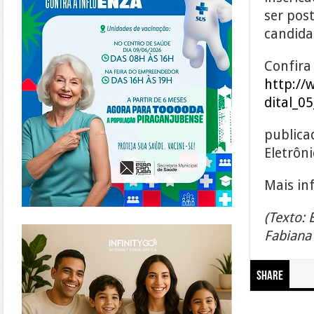
ser pos
candidat
Confira 
http://
dital_0
publicad
Eletrôn
Mais in
(Texto:
https://www.infinitygo.com.br/
Fabiana
Share