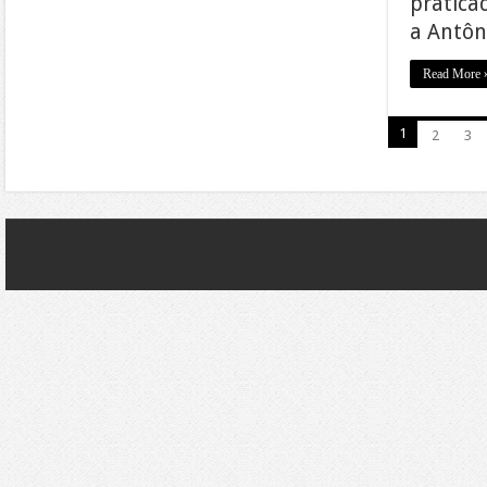
pratica
a Antôn
Read More 
1
2
3