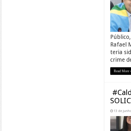
Público
Rafael 
teria si
crime d
Read More 
#Cald
SOLI
13 de junh