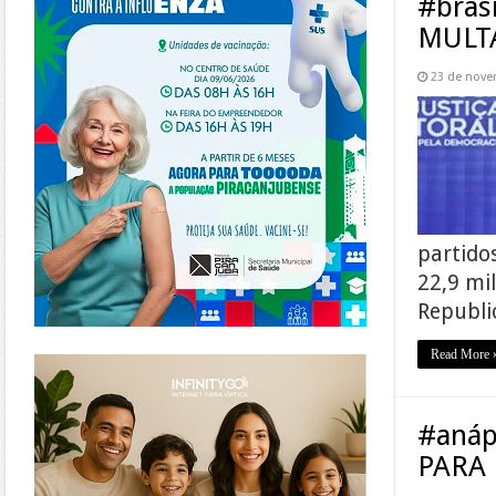
#bras
MULTA
23 de nove
partido
22,9 mi
Republi
https://www.infinitygo.com.br/
Read More 
#anáp
PARA