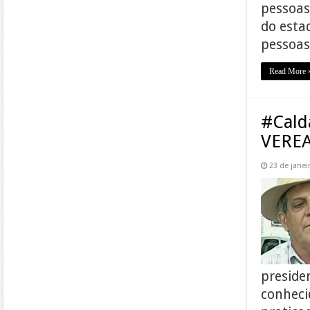
pessoas
do esta
pessoa
Read More 
#Cald
VERE
23 de janei
preside
conheci