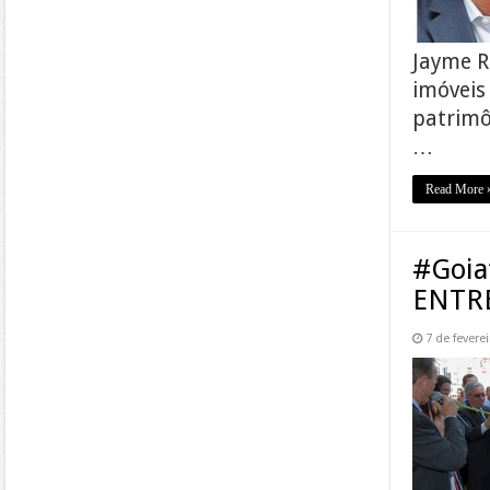
Jayme R
imóveis
patrimôn
…
Read More 
#Goia
ENTR
7 de fevere