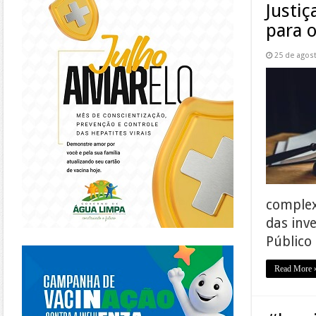
Justi
para 
25 de agos
complex
das inv
Público
https://piracanjuba.go.gov.br/
Read More 