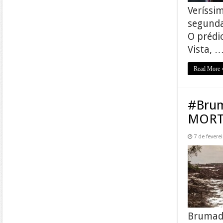
Veríssim
segunda
O prédio
Vista, 
Read More 
#Bru
MORT
7 de fevere
Brumadi