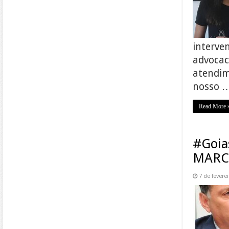
interve
advocac
atendim
nosso 
Read More 
#Goia
MARC
7 de fevere