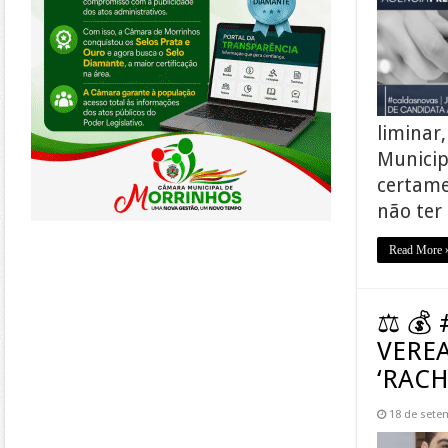
liminar
Municip
certame
não ter
Read More 
⚖ 💰 
VERE
‘RAC
18 de sete