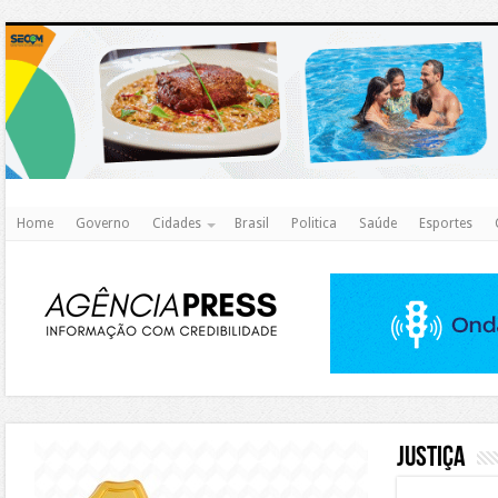
http
Home
Governo
Cidades
Brasil
Politica
Saúde
Esportes
https://agualimpa.go.gov.br/site/
Justiça