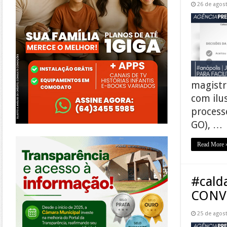
26 de agos
magistr
com ilu
processo
GO), …
https://morrinhos.go.leg.br/
Read More 
#cald
CONV
25 de agos