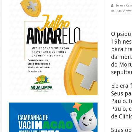
Teresa Cris
610 Views
O psiqu
19h nes
para tr
da mort
do Moru
sepulta
Ele era 
Seus pa
Paulo. 
https://piracanjuba.go.gov.br/
Paulo, e
de Clíni
Suas ob