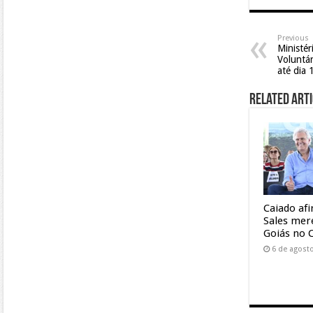
Previous
Ministér
Voluntár
até dia 
Related Arti
Caiado af
Sales mer
Goiás no 
6 de agost