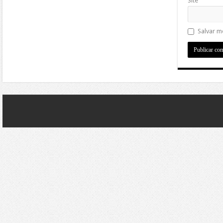
Site
Salvar m