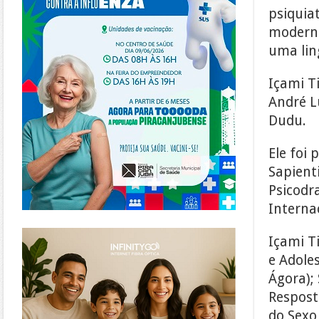
psiquia
moderna
uma lin
Içami T
André L
Dudu.
Ele foi 
Sapienti
Psicodr
Interna
https://www.infinitygo.com.br/
Içami Ti
e Adoles
Ágora);
Respost
do Sexo 