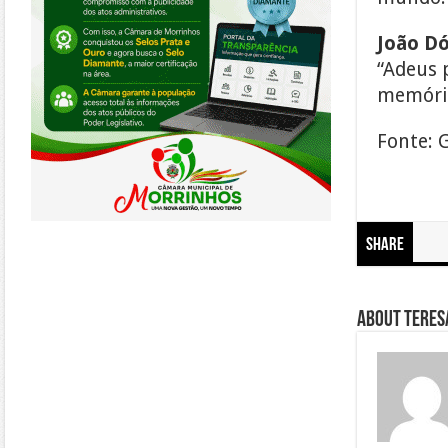
João Dór
“Adeus 
memória
Fonte: 
Share
About Teresa