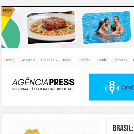
http
Home
Governo
Cidades
Brasil
Politica
Saúde
Esportes
https://agualimpa.go.gov.br/site/
Brasil: