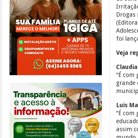
Irritaçã
Drogas 
(Editor
Adolesc
foi lan
Veja re
Claudia
“É com 
grande 
https://morrinhos.go.leg.br/
municip
Luis Ma
“É com 
educado
assim co
mundo. 