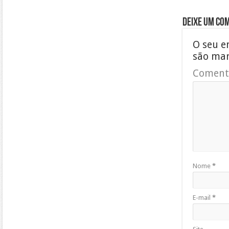
Deixe um co
O seu e
são ma
Coment
Nome
*
E-mail
*