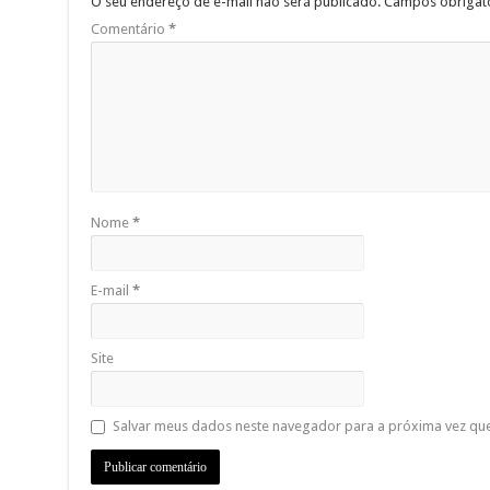
O seu endereço de e-mail não será publicado.
Campos obrigat
Comentário
*
Nome
*
E-mail
*
Site
Salvar meus dados neste navegador para a próxima vez qu