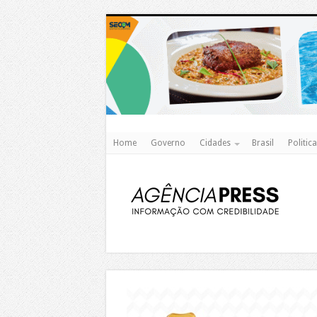
Home
Governo
Cidades
Brasil
Politica
https://agualimpa.go.gov.br/site/