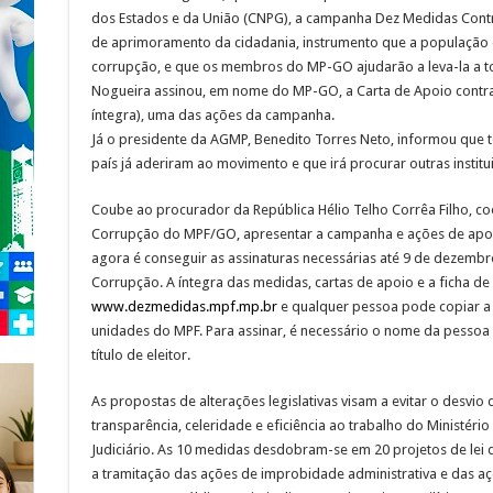
dos Estados e da União (CNPG), a campanha Dez Medidas Cont
de aprimoramento da cidadania, instrumento que a população d
corrupção, e que os membros do MP-GO ajudarão a leva-la a t
Nogueira assinou, em nome do MP-GO, a Carta de Apoio contra
íntegra), uma das ações da campanha.
Já o presidente da AGMP, Benedito Torres Neto, informou que
país já aderiram ao movimento e que irá procurar outras institu
Coube ao procurador da República Hélio Telho Corrêa Filho, 
Corrupção do MPF/GO, apresentar a campanha e ações de apoio
agora é conseguir as assinaturas necessárias até 9 de dezembr
Corrupção. A íntegra das medidas, cartas de apoio e a ficha de 
www.dezmedidas.mpf.mp.br
e qualquer pessoa pode copiar a li
unidades do MPF. Para assinar, é necessário o nome da pessoa
título de eleitor.
As propostas de alterações legislativas visam a evitar o desvio 
transparência, celeridade e eficiência ao trabalho do Ministéri
Judiciário. As 10 medidas desdobram-se em 20 projetos de lei q
a tramitação das ações de improbidade administrativa e das açõe