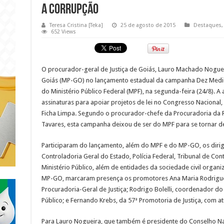
a Corrupção
Teresa Cristina [Teka]
25 de agosto de 2015
Destaques
652 Views
O procurador-geral de Justiça de Goiás, Lauro Machado Nogueir
Goiás (MP-GO) no lançamento estadual da campanha Dez Medid
do Ministério Público Federal (MPF), na segunda-feira (24/8). A
assinaturas para apoiar projetos de lei no Congresso Nacional
Ficha Limpa. Segundo o procurador-chefe da Procuradoria da 
Tavares, esta campanha deixou de ser do MPF para se tornar de
Participaram do lançamento, além do MPF e do MP-GO, os dirig
Controladoria Geral do Estado, Polícia Federal, Tribunal de Co
Ministério Público, além de entidades da sociedade civil organ
MP-GO, marcaram presença os promotores Ana Maria Rodrigue
Procuradoria-Geral de Justiça; Rodrigo Bolelli, coordenador d
Público; e Fernando Krebs, da 57ª Promotoria de Justiça, com a
Para Lauro Nogueira, que também é presidente do Conselho Nac