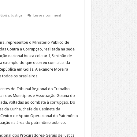
,
Goiás
,
Justiça
Leave a comment
a, representou o Ministério Público de
as Contra a Corrupção, realizada na sede
 ação nacional busca coletar 1,5 milhão de
, a exemplo do que ocorreu com a Lei da
República em Goiás, Alexandre Moreira
 todos os brasileiros.
entes do Tribunal Regional do Trabalho,
ntas dos Municípios e Associação Goiana do
izada, voltadas ao combate à corrupção. Do
s da Cunha, chefe de Gabinete da
o Centro de Apoio Operacional do Patrimônio
tuação na área do patrimônio público.
ional dos Procuradores-Gerais de Justiça