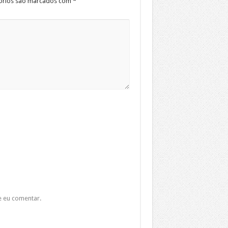
órios são marcados com
*
e eu comentar.