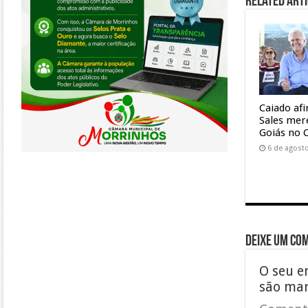
Related Arti
Caiado af
Sales mer
Goiás no 
6 de agost
Deixe um co
O seu e
são ma