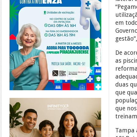
“Pegamo
utiliza
em todo
Governo
gestão”,
De acor
as pisc
reforma
adequad
duas qu
que qua
https://www.infinitygo.com.br/
populaç
que nos
treinam
Tampa a