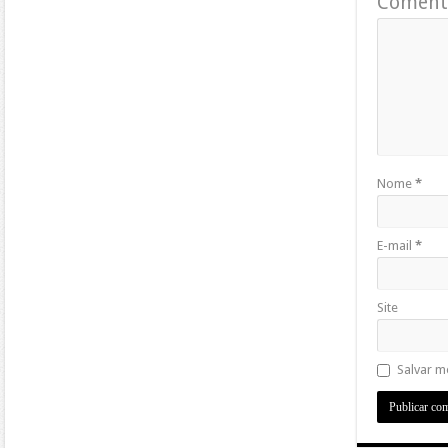
Coment
Nome
*
E-mail
*
Site
Salvar m