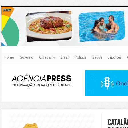
http
Home
Governo
Cidades
Brasil
Politica
Saúde
Esportes
https://agualimpa.go.gov.br/site/
Catalã