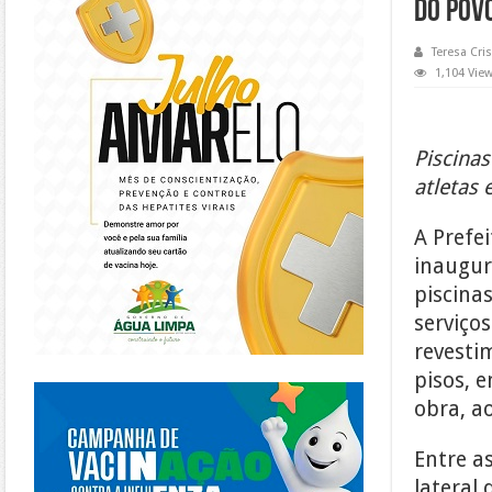
do Pov
Teresa Cris
1,104 Vie
Piscinas
atletas 
A Prefei
inaugur
piscina
serviço
revesti
pisos, e
https://piracanjuba.go.gov.br/
obra, ao
Entre a
lateral