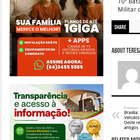
10º Bat
Militar 
Share
About Teresa
https://morrinhos.go.leg.br/
Previous
Brasilia
Veículos
Oeste re
antigos