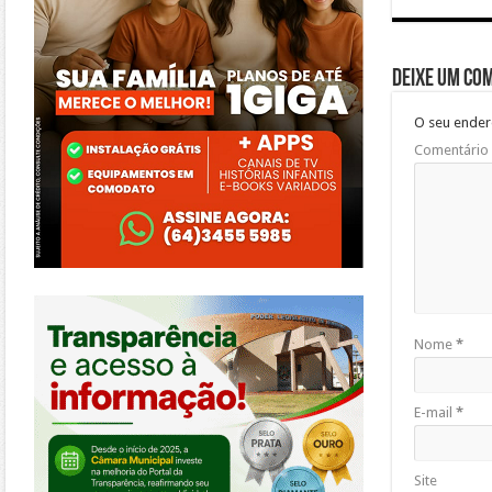
Deixe um co
O seu ender
Comentário
https://morrinhos.go.leg.br/
Nome
*
E-mail
*
Site