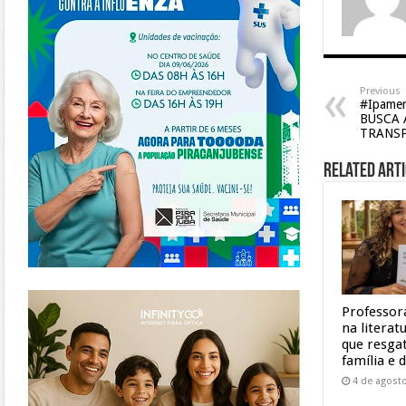
Previous
#Ipamer
BUSCA 
TRANSP
Related Arti
https://www.infinitygo.com.br/
Professor
na litera
que resgat
família e 
4 de agost