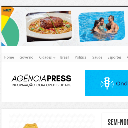
http
Home
Governo
Cidades
Brasil
Politica
Saúde
Esportes
https://agualimpa.go.gov.br/site/
Sem-no