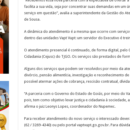
“Recebemos essa nova parceria com a expectativa de ofertar 
facilita a sua vida, seja por concentrar suas demandas em um ú
serviço em questão”, avalia a superintendente da Gestão do At
de Sousa.
A dinâmica do atendimento é a mesma que ocorre com serviços 
dentro das unidades Vapt Vupt: um servidor do Executivo é tr
O atendimento presencial é continuado, de forma digital, pelo C
Cidadania (Cejusc) do TJGO. Os serviços são prestados de form
Alguns dos serviços que podem ser resolvidos por meio da ate
divórcio, pensão alimentícia, investigação e reconhecimento de p
possível atermar ações de cobrança, rescisão contratual, dívida
“A parceria com o Governo do Estado de Goiás, por meio do Vap
pois, tem como objetivo levar justiça e cidadania à sociedade,
afirma o juiz Leonys Lopes, coordenador do Nupemec.
Para receber atendimento do novo serviço o interessado dever
(62 / 3269-4340) ou pelo portal vaptvupt.go.gov.br. Para dúvida