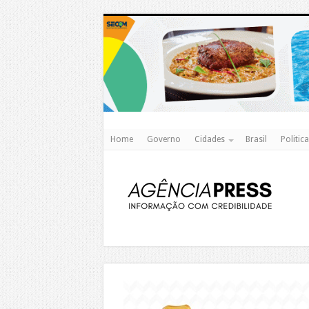
Home
Governo
Cidades
Brasil
Politica
https://agualimpa.go.gov.br/site/