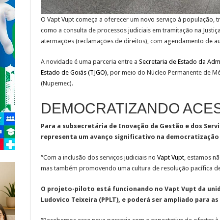
O Vapt Vupt começa a oferecer um novo serviço à população, tr
como a consulta de processos judiciais em tramitação na Justiça
atermações (reclamações de direitos), com agendamento de au
A novidade é uma parceria entre a
Secretaria de Estado da Adm
Estado de Goiás (TJGO)
, por meio do Núcleo Permanente de Mé
(Nupemec).
DEMOCRATIZANDO ACES
Para a subsecretária de Inovação da Gestão e dos Servi
representa um avanço significativo na democratização 
“Com a inclusão dos serviços judiciais no
Vapt Vupt
, estamos nã
mas também promovendo uma cultura de resolução pacífica de co
O projeto-piloto está funcionando no Vapt Vupt da unid
Ludovico Teixeira (PPLT), e poderá ser ampliado para a