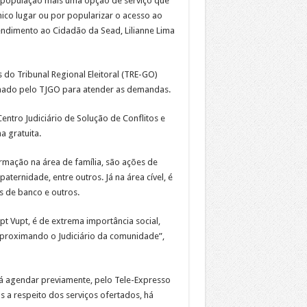
à população mais uma opção de serviço que
nico lugar ou por popularizar o acesso ao
endimento ao Cidadão da Sead, Lilianne Lima
do Tribunal Regional Eleitoral (TRE-GO)
einado pelo TJGO para atender as demandas.
entro Judiciário de Solução de Conflitos e
a gratuita.
rmação na área de família, são ações de
aternidade, entre outros. Já na área cível, é
s de banco e outros.
t Vupt, é de extrema importância social,
 aproximando o Judiciário da comunidade”,
á agendar previamente, pelo Tele-Expresso
s a respeito dos serviços ofertados, há