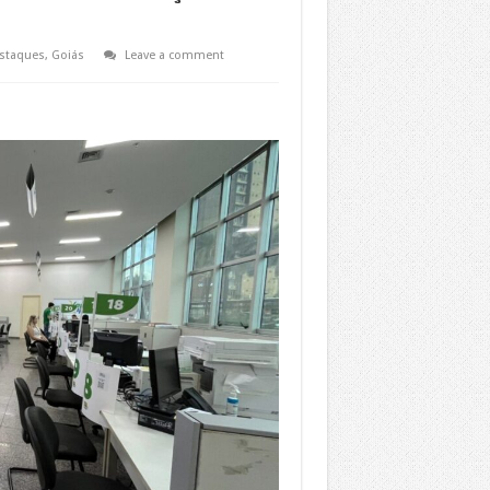
staques
,
Goiás
Leave a comment