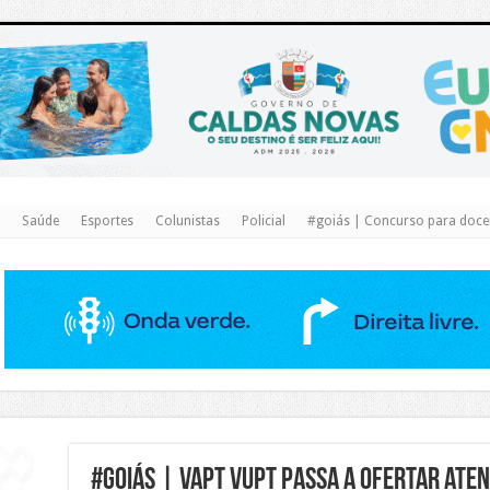
https://www.caldasnovas.go.gov.br/
Saúde
Esportes
Colunistas
Policial
#goiás | Concurso para docen
#goiás | Vapt Vupt passa a ofertar ate