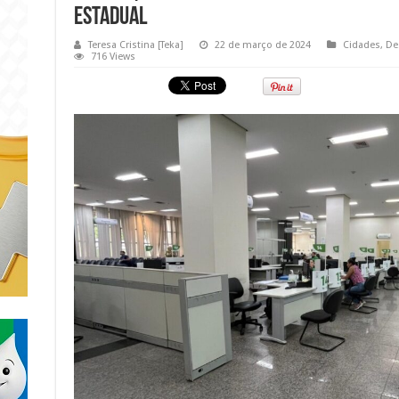
estadual
Teresa Cristina [Teka]
22 de março de 2024
Cidades
,
De
716 Views