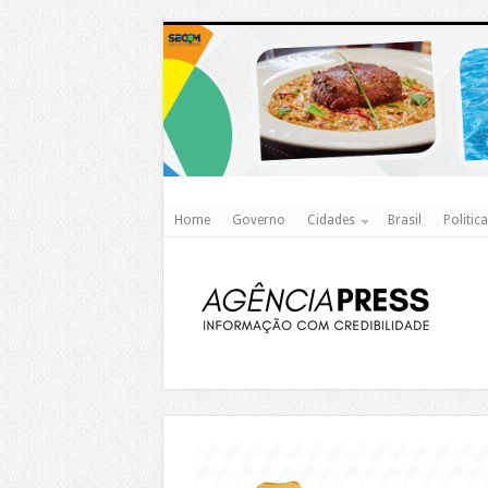
Home
Governo
Cidades
Brasil
Politica
https://agualimpa.go.gov.br/site/