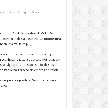
vas
,
Cidades
,
Destaques
,
Goiás
e concede Título Honorifico de Cidadão
rmas Parque de Caldas Novas. A propositura
esta quarta-feira [25].
nrar àqueles que por méritos fazem jus à
e reconhecer a justa e oportuna homenagem
s serviços prestados ao Estado de Goiás,
destaque na geração de emprego e renda.
inel pela propositura! Sem dúvidas uma
iano.