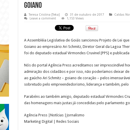
GOIANO
Teresa Cristina [Teka]
31 de outubro de 2017
Caldas No
Leave a comment
1,153 Views
A Assembléia Legislativa de Goiás sancionou Projeto de Lei qu
Goiano ao empresário Ari Schmitz, Diretor Geral da Lagoa The
foi do deputado estadual Virmondes Cruvinel [PPS] e publicada n
Nós do portal Agência Press acreditamos ser imprescindível ho
admiração dos
cidadãos e por isso, não poderíamos deixar d
ao gaúcho Ari Schmitz – goiano de coração – pelos imensurávei
sobretudo pelo empreendedorismo, liderança e também, pelo 
Parabéns ao também amigo, deputado estadual Virmondes Cruv
das homenagens mais justas já concedidas pelo parlamento go
Agência Press |Notícias |Jornalismo
Marketing Digital | Redes Sociais