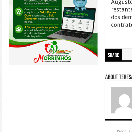
Augusto
restant
dos dem
contrat
Share
About Teresa
Previous