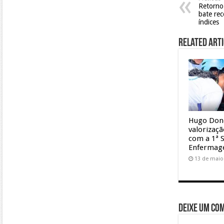
Retorno
bate rec
índices
Related Arti
Hugo Don
valorizaç
com a 1ª 
Enferma
13 de maio
Deixe um co