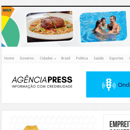
http
Home
Governo
Cidades
Brasil
Politica
Saúde
Esportes
https://agualimpa.go.gov.br/site/
Emprei