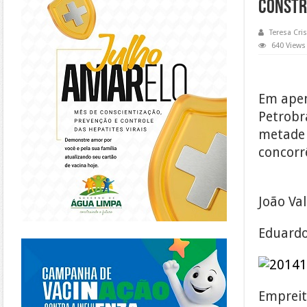
constr
Teresa Cris
640 Views
Em apen
Petrobr
metade 
concorr
João Va
Eduardo
https://piracanjuba.go.gov.br/
Empreit