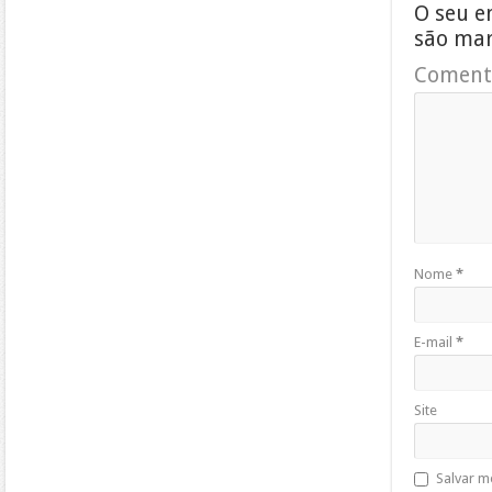
O seu e
são ma
Coment
Nome
*
E-mail
*
Site
Salvar m