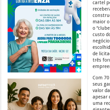
cartel 
receber
constru
maior o
o “club
custo d
negócio
escolhi
de licit
três fo
empree
Com 70 
https://www.infinitygo.com.br/
seus ga
valor da
apesar 
uma red
gigante