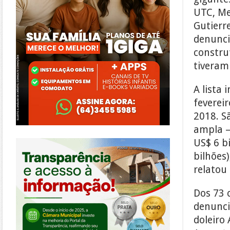
UTC, Me
Gutierre
denunci
constru
tiveram
A lista 
feverei
2018. S
ampla —
https://morrinhos.go.leg.br/
US$ 6 bi
bilhões
relatou
Dos 73 
denunci
doleiro