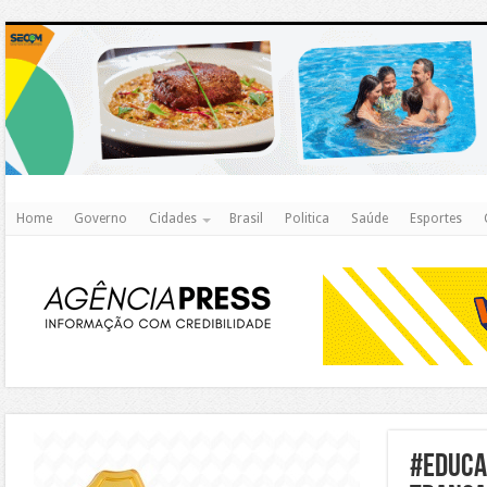
http
Home
Governo
Cidades
Brasil
Politica
Saúde
Esportes
https://agualimpa.go.gov.br/site/
#educa