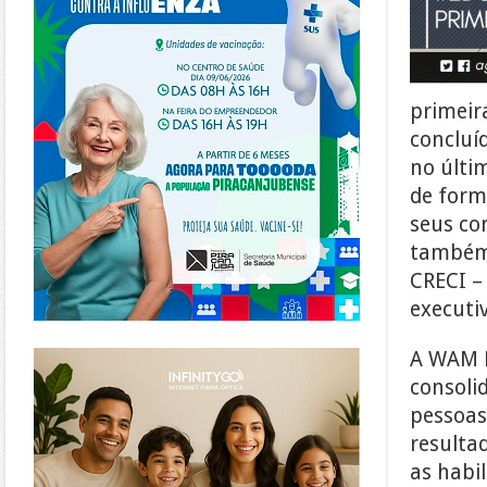
primeir
concluí
no últi
de form
seus co
também 
CRECI – 
executi
https://www.infinitygo.com.br/
A WAM E
consoli
pessoas
resulta
as habi