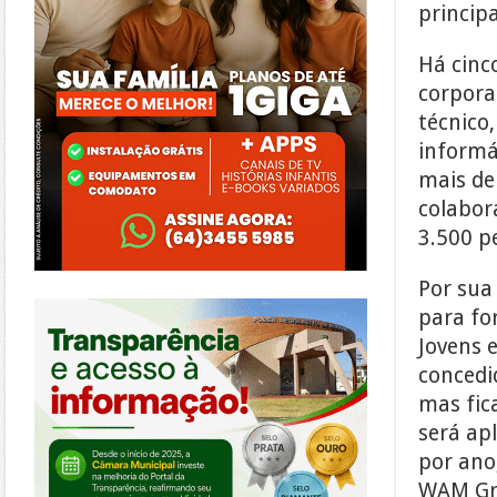
princip
Há cinc
corpora
técnico
informá
mais de
colabor
3.500 p
Por sua
https://morrinhos.go.leg.br/
para fo
Jovens e
concedi
mas fic
será ap
por ano
WAM Gr