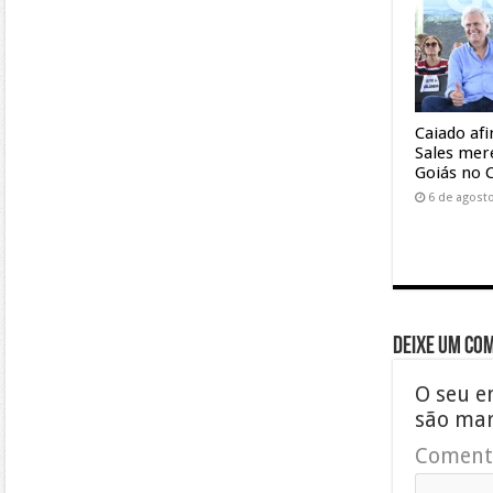
Caiado af
Sales mer
Goiás no 
6 de agost
Deixe um co
O seu e
são ma
Coment