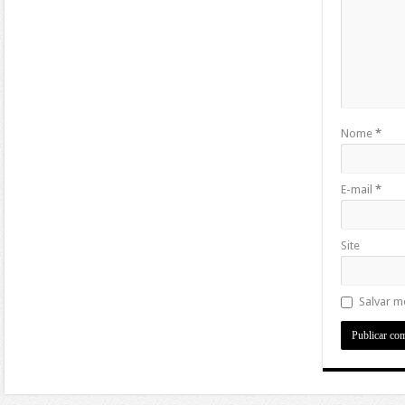
Nome
*
E-mail
*
Site
Salvar m