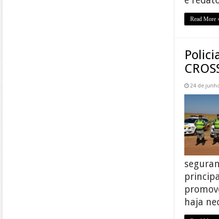
e redat
Read More 
Polic
CROS
24 de junh
seguran
princip
promove
haja ne