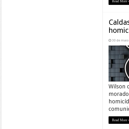
Read More 
Caldas
homic
30 de maio
Wilson 
morador
homicíd
comunic
Read More 