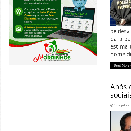
de desv
para pa
estima 
nome d
Read More 
Após 
sociai
4 de julho 