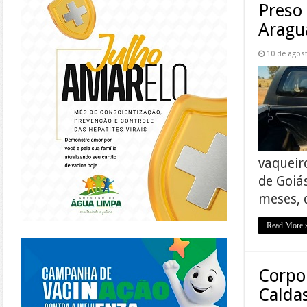
Preso
Aragu
10 de agos
vaqueir
de Goiá
meses, 
Read More 
https://piracanjuba.go.gov.br/
Corpo
Calda