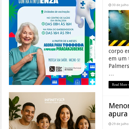
30 de julho
corpo e
em um t
Palmers
…
Read More 
https://www.infinitygo.com.br/
Menor
apura
29 de julho