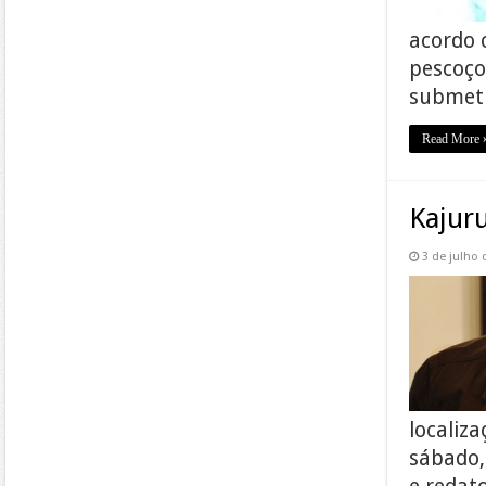
acordo 
pescoço
submeti
Read More 
Kajur
3 de julho 
localiza
sábado,