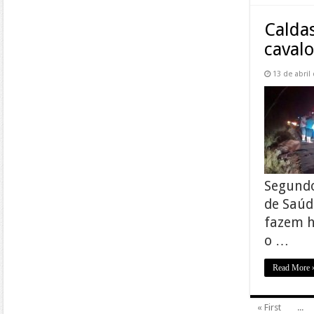
Caldas
cavalo
13 de abril
Segundo
de Saúd
fazem h
o …
Read More 
« First
...