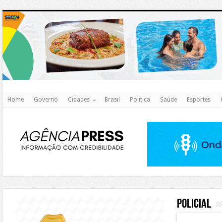
http
Home
Governo
Cidades
Brasil
Politica
Saúde
Esportes
https://agualimpa.go.gov.br/site/
Policial