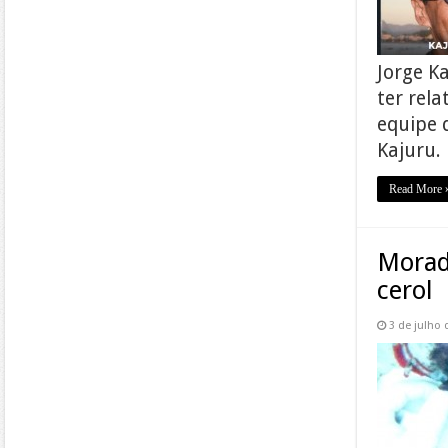
Jorge K
ter rel
equipe 
Kajuru.
Read More 
Morad
cerol
3 de julho 