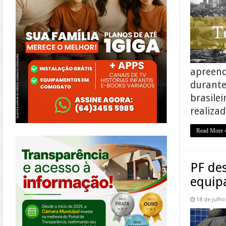
apreend
durante
brasilei
realiza
Read More 
https://morrinhos.go.leg.br/
PF de
equip
18 de julho