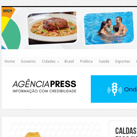
http
Home
Governo
Cidades
Brasil
Politica
Saúde
Esportes
https://agualimpa.go.gov.br/site/
Caldas