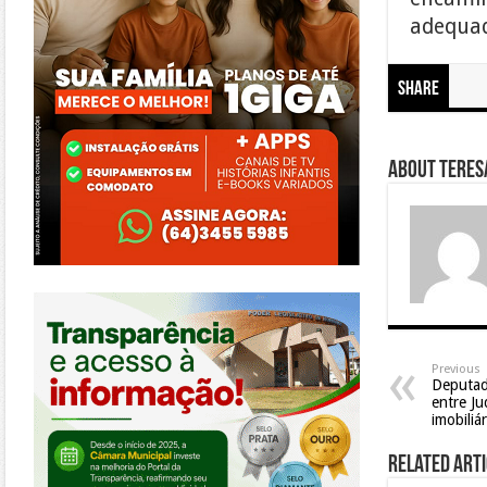
adequa
Share
About Teresa
https://morrinhos.go.leg.br/
Previous
Deputad
entre Ju
imobiliá
Related Arti