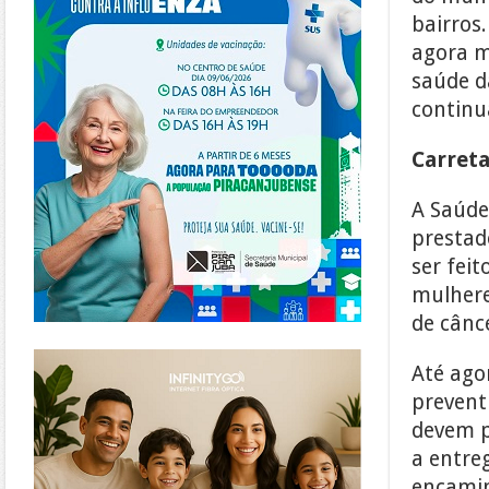
bairros
agora m
saúde d
continu
Carreta
A Saúde
prestad
ser fei
mulhere
de cânc
https://www.infinitygo.com.br/
Até ago
prevent
devem p
a entre
encamin