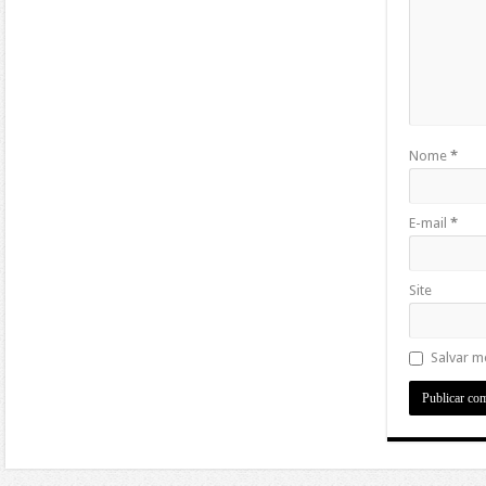
Nome
*
E-mail
*
Site
Salvar m