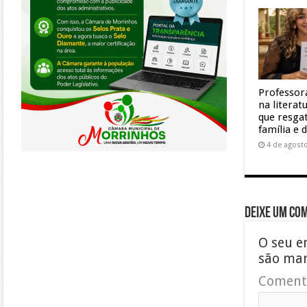
Professor
na litera
que resgat
família e 
4 de agost
Deixe um co
O seu e
são ma
Coment