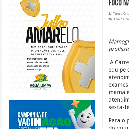
foco n
Teresa Cris
Leave a 
Mamogra
profissi
A Carre
equipe 
atendim
exames 
mama e 
atendim
https://piracanjuba.go.gov.br/
sexta-fe
Para o 
do muni