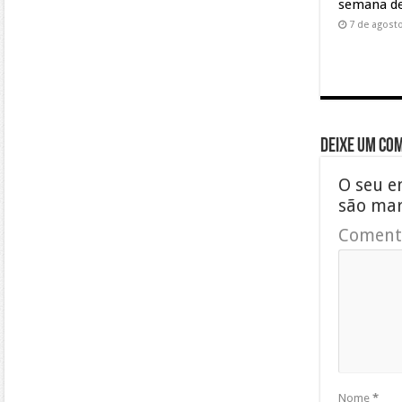
semana de
7 de agost
Deixe um co
O seu e
são ma
Coment
Nome
*