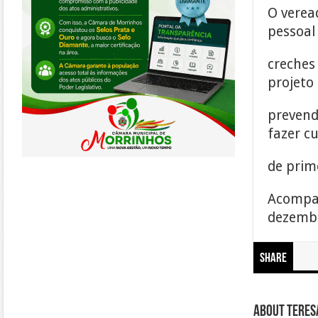
O verea
pessoal
creches
projeto
prevend
fazer c
de prim
Acompan
dezembr
Share
About Teresa