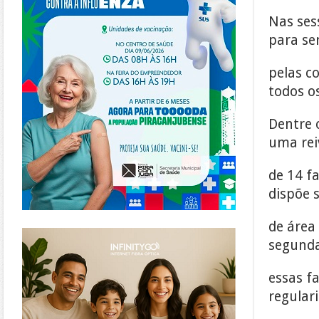
Nas ses
para se
pelas c
todos o
Dentre 
uma rei
de 14 f
dispõe 
de área
https://www.infinitygo.com.br/
segunda
essas f
regulari