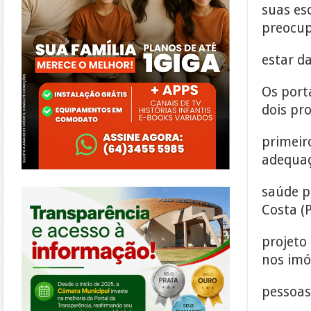
suas es
preocu
estar d
Os port
dois pro
primeir
adequaç
https://morrinhos.go.leg.br/
saúde p
Costa (
projeto
nos imó
pessoas