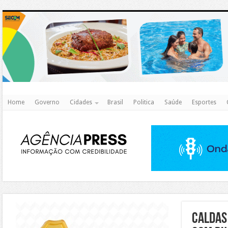
http
Home
Governo
Cidades
Brasil
Politica
Saúde
Esportes
https://agualimpa.go.gov.br/site/
Caldas