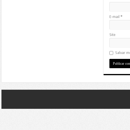
E-mail
*
Site
Salvar m