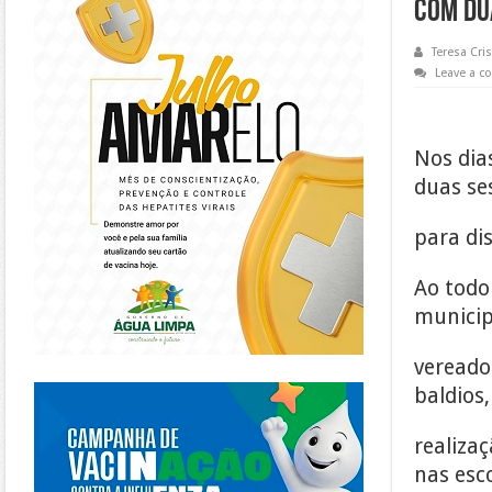
com du
Teresa Cris
Leave a 
Nos dia
duas se
para di
Ao todo
municip
vereado
https://piracanjuba.go.gov.br/
baldios
realiza
nas esc