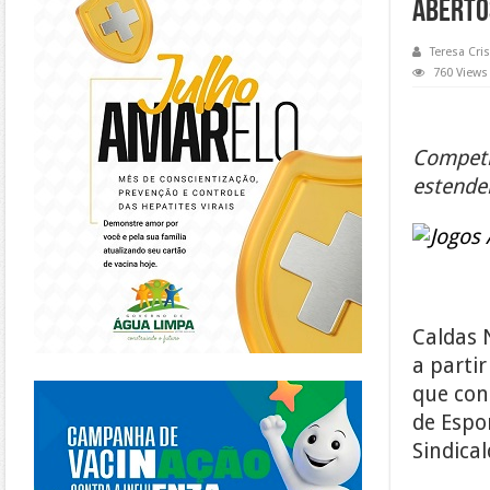
Aberto
Teresa Cris
760 Views
Competiç
estender
Caldas 
a partir
https://piracanjuba.go.gov.br/
que con
de Espo
Sindical