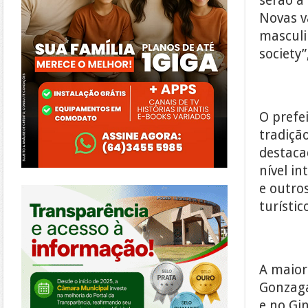
serão a
Novas v
masculi
society
O prefe
tradiçã
destaca
nível in
https://morrinhos.go.leg.br/
e outro
turístic
A maior
Gonzaga
e no Gi