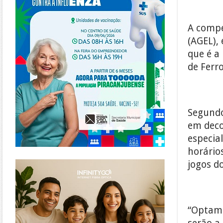
A compe
(AGEL),
que é a 
de Ferr
Segundo
em deco
especia
horários
https://www.infinitygo.com.br/
jogos d
“Optamo