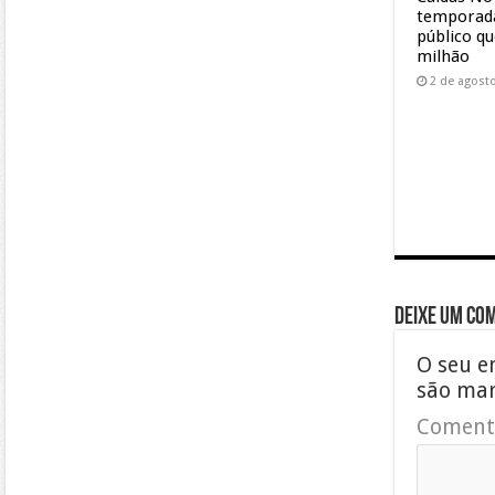
temporada
público qu
milhão
2 de agost
Deixe um co
O seu e
são ma
Coment