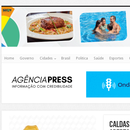
http
Home
Governo
Cidades
Brasil
Politica
Saúde
Esportes
https://agualimpa.go.gov.br/site/
Caldas