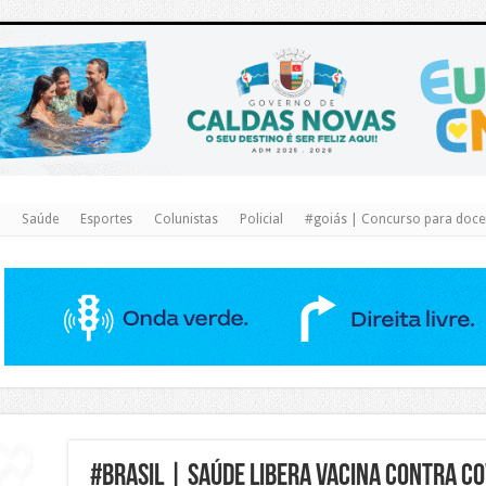
https://www.caldasnovas.go.gov.br/
Saúde
Esportes
Colunistas
Policial
#goiás | Concurso para docen
#brasil | Saúde libera vacina contra co