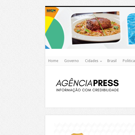
Home
Governo
Cidades
Brasil
Politica
https://agualimpa.go.gov.br/site/