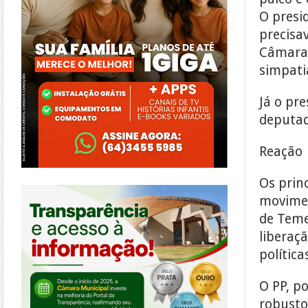
O presid
precisav
Câmara,
simpati
Já o pre
deputad
Reação
Os prin
https://morrinhos.go.leg.br/
movimen
de Teme
liberaç
polític
O PP, p
robusto