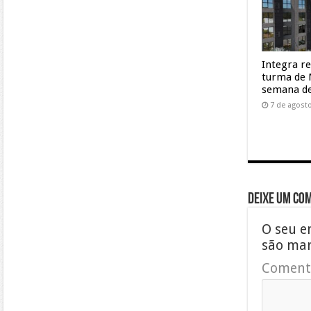
Integra r
turma de 
semana de
7 de agost
Deixe um co
O seu e
são ma
Coment