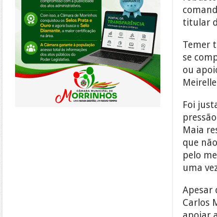
comando
titular 
Temer t
se comp
ou apoi
Meirelle
Foi jus
pressão
Maia res
que não
pelo men
uma vez
Apesar 
Carlos 
apoiar 