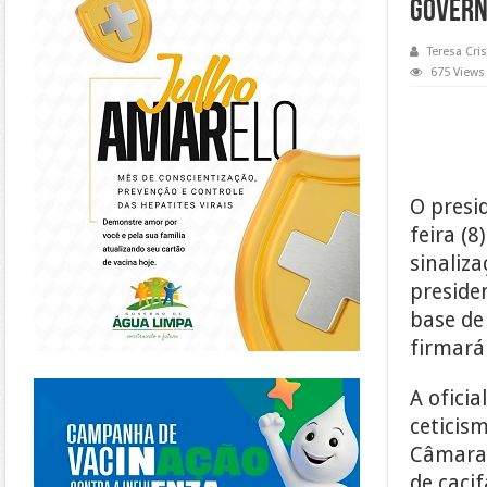
GOVERN
Teresa Cris
675 Views
O presi
feira (8
sinaliza
preside
base de 
firmará
https://piracanjuba.go.gov.br/
A ofici
ceticis
Câmara.
de caci