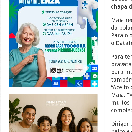
chapa d
Maia re
da pola
Para o 
o Datafo
Para te
bravata
para mo
também 
“Aceito 
Maia. “
https://www.infinitygo.com.br/
muitos 
complet
Dirigen
palco e