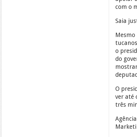
com o m
Saia jus
Mesmo c
tucanos
o presi
do gove
mostrar
deputad
O presi
ver até 
três mi
Agência
Marketin