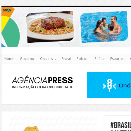
http
Home
Governo
Cidades
Brasil
Politica
Saúde
Esportes
https://agualimpa.go.gov.br/site/
#Brasi