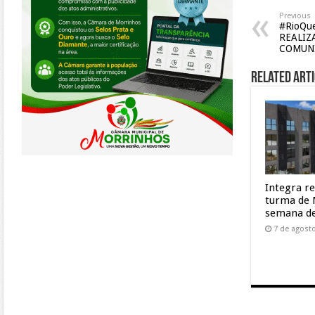
Previous
#RioQu
REALIZ
COMUN
Related Arti
Integra r
turma de 
semana de
7 de agost