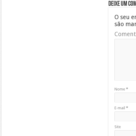
Deixe um co
O seu e
são ma
Coment
Nome
*
E-mail
*
Site