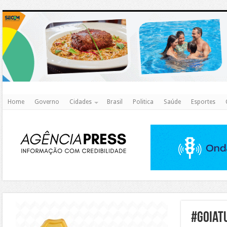
http
Home
Governo
Cidades
Brasil
Politica
Saúde
Esportes
https://agualimpa.go.gov.br/site/
#Goiat