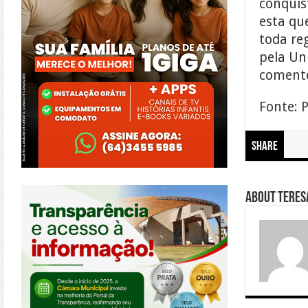
conquis
esta qu
toda re
pela Un
coment
Fonte: 
Share
https://morrinhos.go.leg.br/
About Teresa