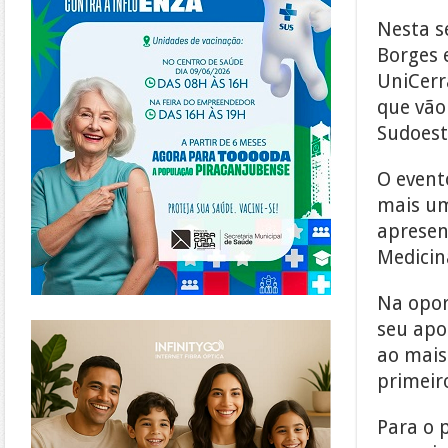
Nesta se
Borges 
UniCerr
que vão
Sudoest
O event
mais um
apresen
Medicin
Na opor
https://www.infinitygo.com.br/
seu apo
ao mais
primeir
Para o p