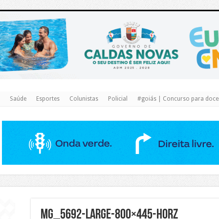
https://www.caldasnovas.go.gov.br/
Saúde
Esportes
Colunistas
Policial
#goiás | Concurso para docen
MG_5692-Large-800×445-horz