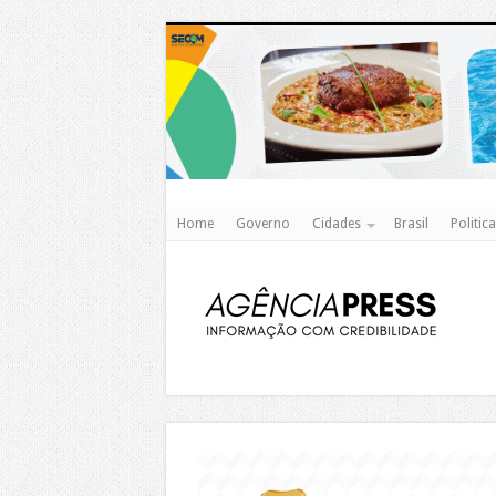
Home
Governo
Cidades
Brasil
Politica
https://agualimpa.go.gov.br/site/