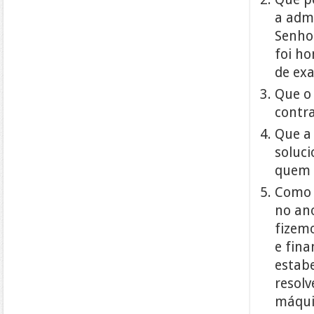
a adm
Senhor
foi h
de ex
Que o 
contra
Que a 
soluci
quem 
Como 
no an
fizemo
e fina
estab
resolv
máqui