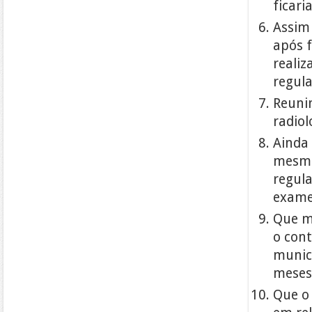
ficari
Assim 
após 
realiz
regula
Reunim
radiol
Ainda
mesmo
regula
exame
Que mo
o con
municí
meses,
Que o