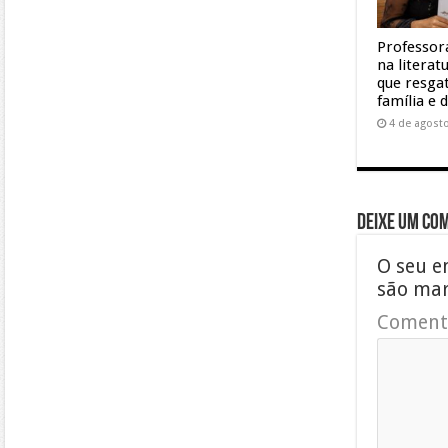
Professor
na litera
que resgat
família e 
4 de agost
Deixe um co
O seu e
são ma
Coment