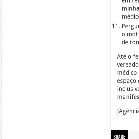
em rel
minha
médic
Pergun
o mot
de tom
Até o f
vereado
médico 
espaço 
inclusiv
manifes
[Agênci
Share