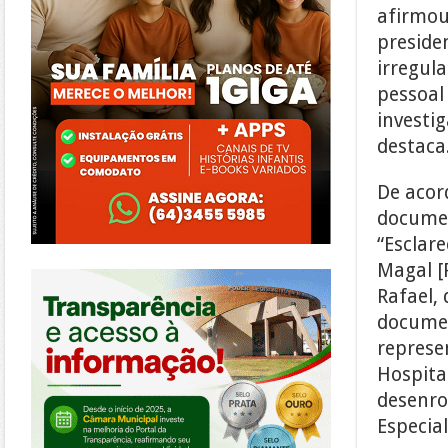
afirmou
preside
irregula
pessoal
investi
destaca
De acor
documen
“Esclar
Magal [
https://morrinhos.go.leg.br/
Rafael,
documen
represe
Hospita
desenro
Especial