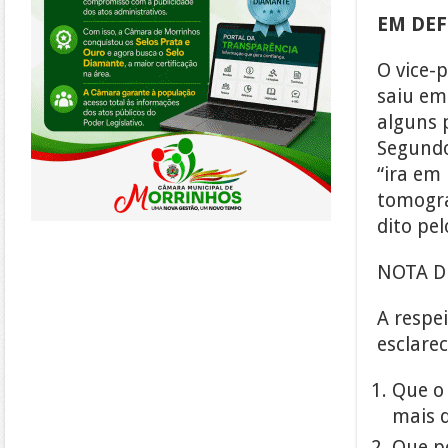
EM DEF
O vice-
saiu em
alguns 
Segundo
“ira em
tomogra
dito pe
NOTA D
A respe
esclarec
Que o 
mais 
Que po