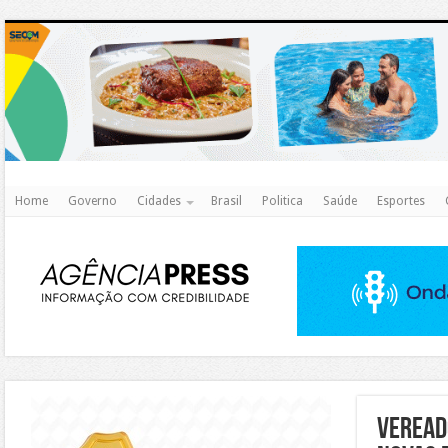
http
Home
Governo
Cidades
Brasil
Politica
Saúde
Esportes
https://agualimpa.go.gov.br/site/
Veread