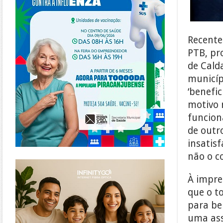
Recente
PTB, pr
de Cald
municíp
‘benefic
motivo 
funcion
de outr
insatisf
não o co
https://www.infinitygo.com.br/
À impre
que o t
para be
uma ass