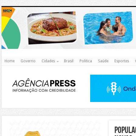
http
Home
Governo
Cidades
Brasil
Politica
Saúde
Esportes
https://agualimpa.go.gov.br/site/
Popula