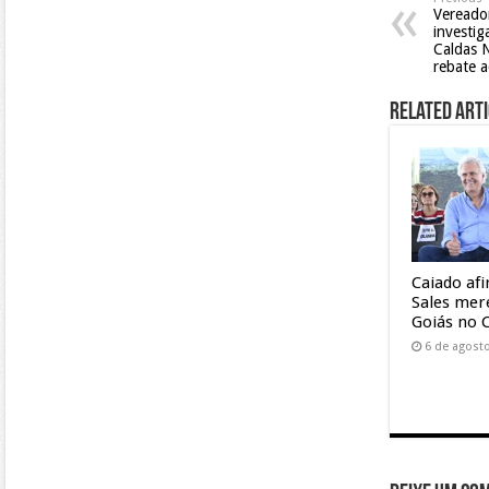
Vereado
investi
Caldas N
rebate 
Related Arti
Caiado af
Sales mer
Goiás no 
6 de agost