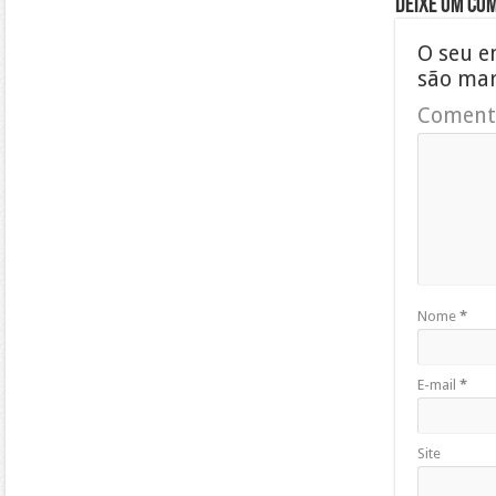
Deixe um co
O seu e
são ma
Coment
Nome
*
E-mail
*
Site