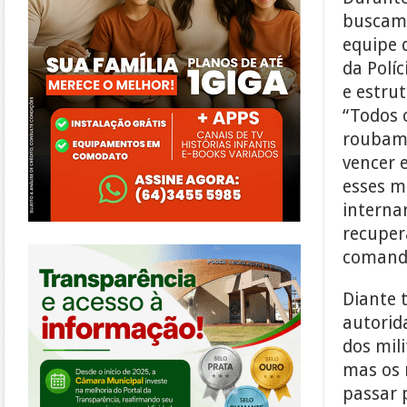
buscam 
equipe 
da Políc
e estrut
“Todos 
roubam 
vencer 
esses ma
interna
recuper
https://morrinhos.go.leg.br/
comand
Diante 
autorida
dos mil
mas os 
passar 