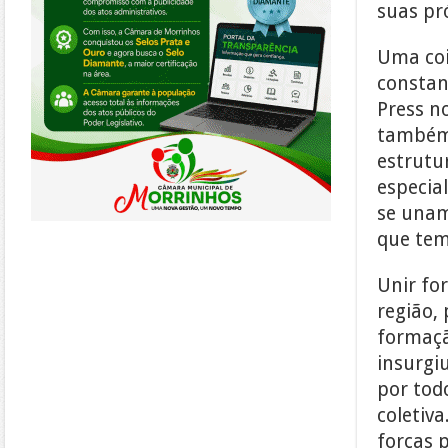
suas pró
Uma coi
constan
Press n
também,
estrutu
especia
se unam
que tem
Unir fo
região, 
formaçã
insurgi
por tod
coletiva
forças p