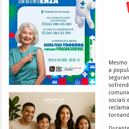
Mesmo c
a popul
seguran
sofrend
comunic
https://www.infinitygo.com.br/
sociais
reclama
tornand
Durante