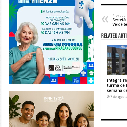
Previous
Secretár
Verde t
Related Arti
Integra r
turma de 
semana de
https://www.infinitygo.com.br/
7 de agost