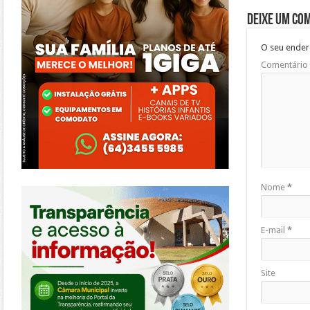
Deixe um co
O seu ender
Comentário
https://morrinhos.go.leg.br/
Nome
*
E-mail
*
Site