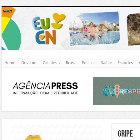
http
Home
Governo
Cidades
Brasil
Politica
Saúde
Esportes
https://agualimpa.go.gov.br/site/
gripe