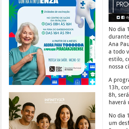
No dia 
durante
Ana Pau
a todo 
estilo,
nossa ci
A progr
13h, co
https://www.infinitygo.com.br/
8h, será
haverá 
No dia 
um desfi