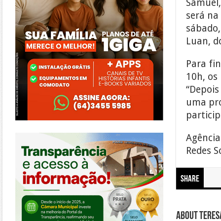
Samuel,
será na 
sábado,
Luan, d
Para fin
10h, os
“Depois
uma pro
partici
https://morrinhos.go.leg.br/
Agência
Redes So
Share
About Teresa