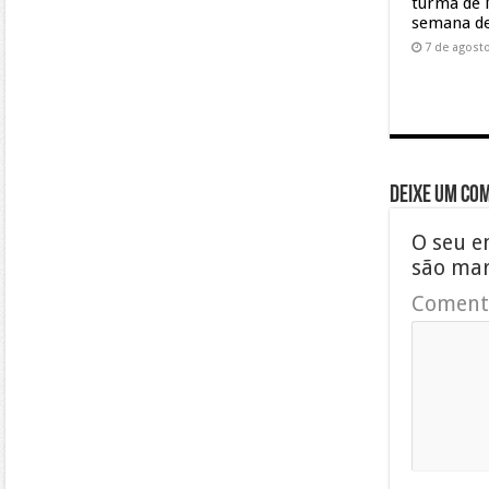
turma de 
semana de
7 de agost
Deixe um co
O seu e
são ma
Coment