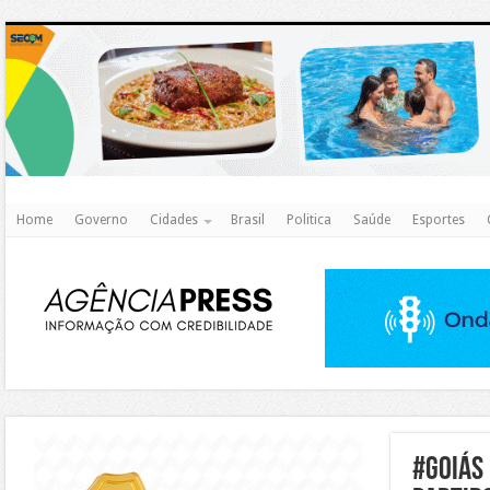
http
Home
Governo
Cidades
Brasil
Politica
Saúde
Esportes
https://agualimpa.go.gov.br/site/
#GOIÁS