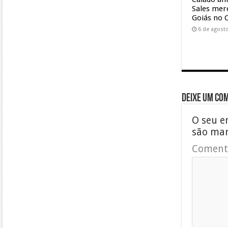
Sales mer
Goiás no 
6 de agost
Deixe um co
O seu e
são ma
Coment