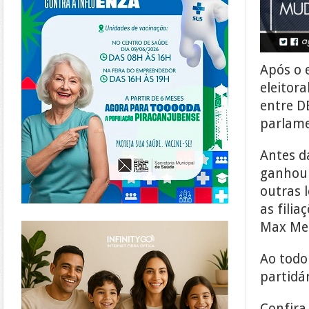
Após o 
eleitora
entre D
parlame
Antes d
ganhou 
outras 
as filia
https://www.infinitygo.com.br/
Max Men
Ao todo
partidá
Confira