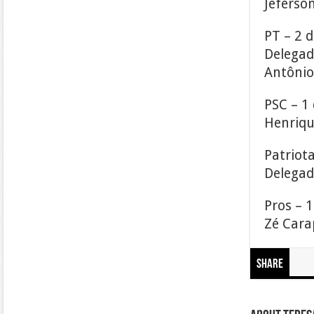
Jeferso
PT – 2 
Delegad
Antôni
PSC – 1
Henriqu
Patriot
Delegad
Pros – 
Zé Cara
Share