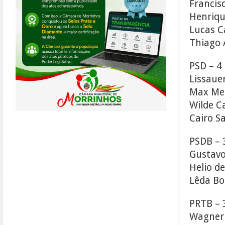
Francisc
Henriqu
Lucas Ca
Thiago 
PSD – 4
Lissauer
Max Me
Wilde 
Cairo S
PSDB – 
Gustav
Helio d
Lêda Bo
PRTB – 
Wagner