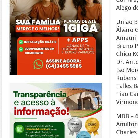
Alego d
União B
Álvaro 
Amauri 
Bruno P
Chico K
Dr. Ant
Iso Mor
Rubens
https://morrinhos.go.leg.br/
Talles B
Tião Ca
Virmond
MDB – 6
Amilton
Charles