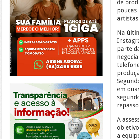
de prod
poucas 
artista
Na últi
Instagr
parte d
negocia
telefon
produçã
Segundo
https://morrinhos.go.leg.br/
em duas
segundo
repasso
A asses
objetiv
a equip