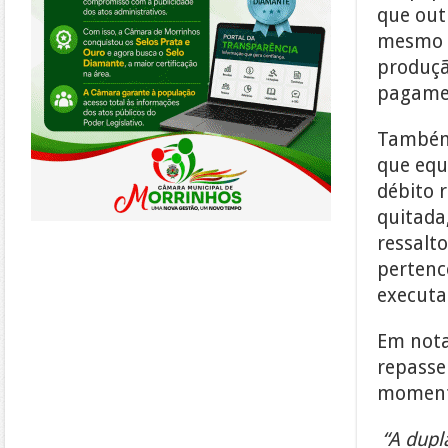
que out
mesmo c
produçã
pagame
Também 
que equ
débito 
quitada
ressalt
pertenc
executa
Em nota
repasse
moment
“A dupl