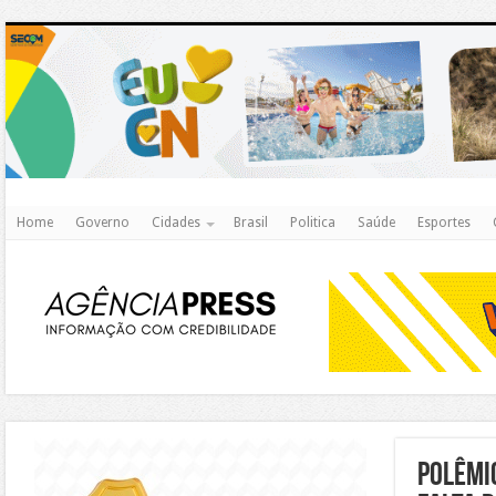
http
Home
Governo
Cidades
Brasil
Politica
Saúde
Esportes
https://agualimpa.go.gov.br/site/
Polêmi