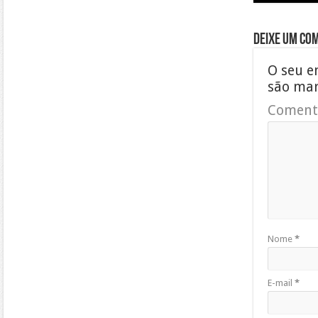
Deixe um co
O seu e
são ma
Coment
Nome
*
E-mail
*