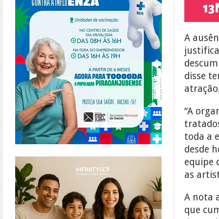
A ausên
justifi
descump
disse t
atração
“A orga
tratado
toda a 
desde h
https://www.infinitygo.com.br/
equipe 
as artis
A nota 
que cum