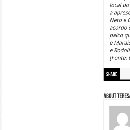
local d
a aprese
Neto e 
acordo 
palco qu
e Marais
e Rodolf
[Fonte:
Share
About Teresa