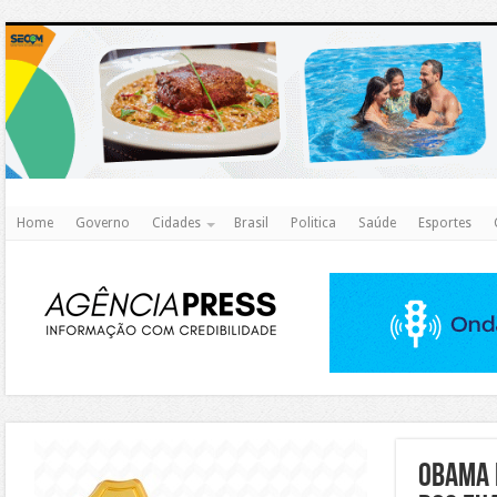
http
Home
Governo
Cidades
Brasil
Politica
Saúde
Esportes
https://agualimpa.go.gov.br/site/
Obama 