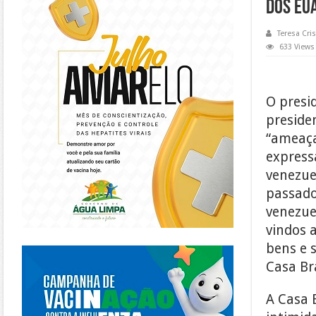
dos EU
Teresa Cris
633 Views
O presi
preside
“ameaça
express
venezue
passado
venezue
vindos 
https://piracanjuba.go.gov.br/
bens e 
Casa Br
A Casa 