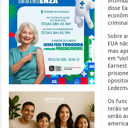
intimid
disse E
econômi
criminal
Sobre a
EUA não
mas ape
em “vio
Earnest
prisione
oposito
Ledezm
https://www.infinitygo.com.br/
Os func
terão s
serão a
america