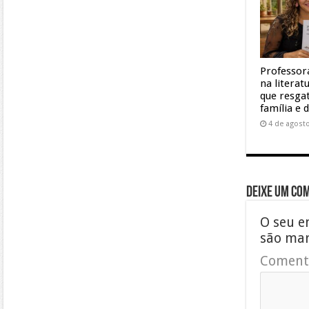
Professor
na litera
que resgat
família e 
4 de agost
Deixe um co
O seu e
são ma
Coment