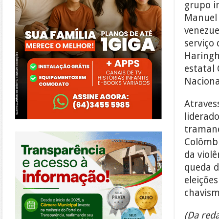
grupo in
Manuel G
venezue
serviço
Haringh
estatal
Nacional
Atraves
liderad
tramand
https://morrinhos.go.leg.br/
Colômbi
da violê
queda d
eleições
chavism
(Da reda