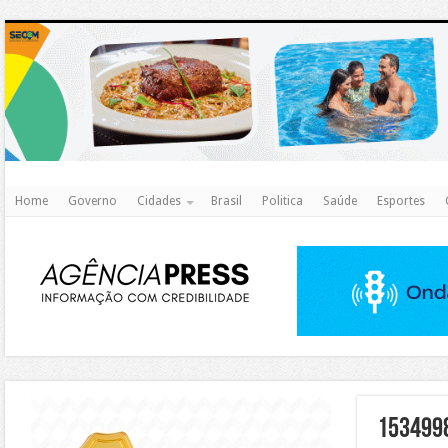
http
Home
Governo
Cidades
Brasil
Politica
Saúde
Esportes
https://agualimpa.go.gov.br/site/
153499