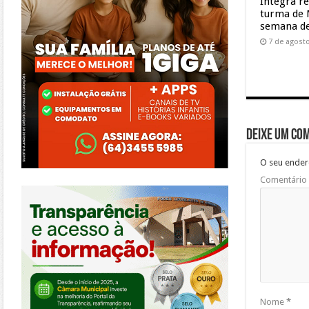
Integra r
turma de 
semana de
7 de agost
Deixe um co
O seu ender
Comentário
https://morrinhos.go.leg.br/
Nome
*