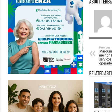
About Teresa
Previous
Marquinh
melhoria
serviços
operado
Related Arti
https://www.infinitygo.com.br/