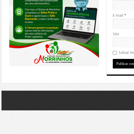
E-mail
*
Site
Salvar m