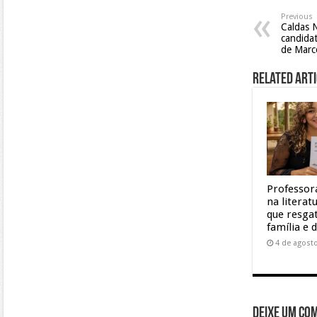
Previous
Caldas 
candidat
de Marco
Related Arti
Professor
na litera
que resgat
família e 
4 de agost
Deixe um co