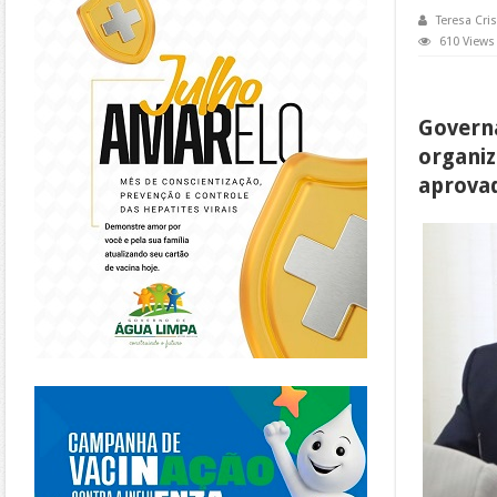
Teresa Cris
610 Views
Governa
organiz
aprova
https://piracanjuba.go.gov.br/