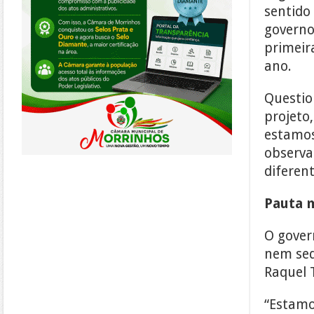
sentido
governo
primeir
ano.
Questio
projeto
estamos
observa
diferent
Pauta 
O gover
nem seq
Raquel 
“Estamo