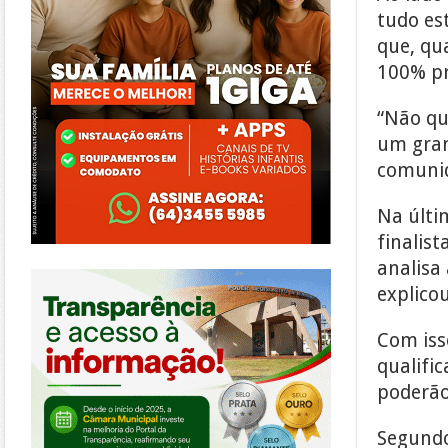
tudo es
que, qu
100% pr
“Não qu
um gran
comunid
Na últi
finalis
analisa
https://morrinhos.go.leg.br/
explico
Com isso
qualifi
poderão
Segundo