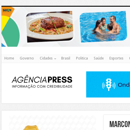
http
Home
Governo
Cidades
Brasil
Politica
Saúde
Esportes
https://agualimpa.go.gov.br/site/
Marcon