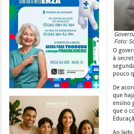
Governa
Foto: S
O gover
à secre
segunda-
pouco qu
De acor
que haj
https://www.infinitygo.com.br/
ensino 
que o c
Educaçã
Ao lado 