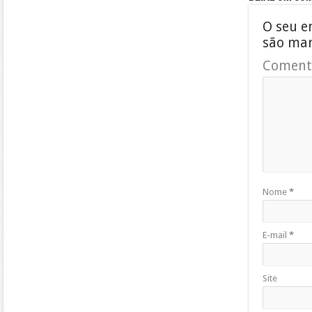
O seu e
são ma
Coment
Nome
*
E-mail
*
Site