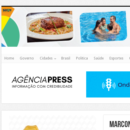
http
Home
Governo
Cidades
Brasil
Politica
Saúde
Esportes
https://agualimpa.go.gov.br/site/
Marcon