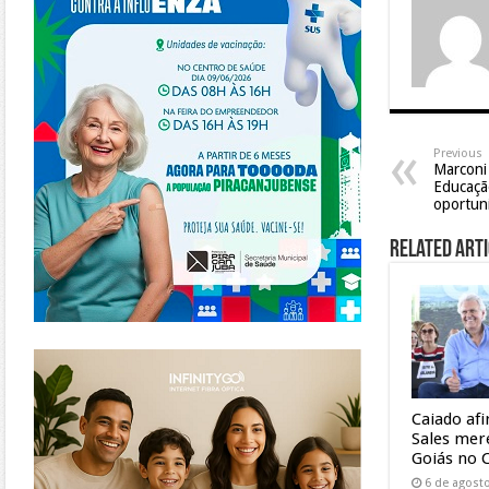
Previous
Marconi 
Educaçã
oportun
Related Arti
https://www.infinitygo.com.br/
Caiado af
Sales mer
Goiás no 
6 de agost