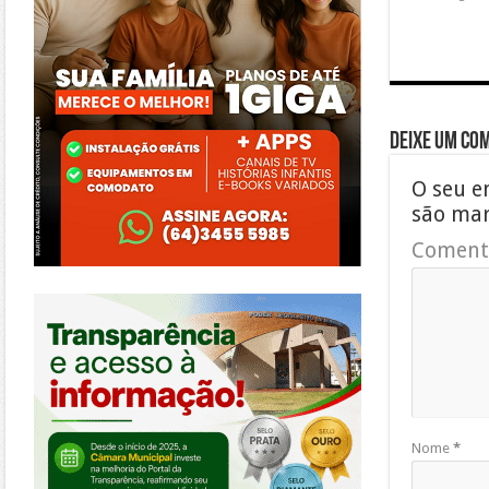
Deixe um co
O seu e
são ma
Coment
https://morrinhos.go.leg.br/
Nome
*