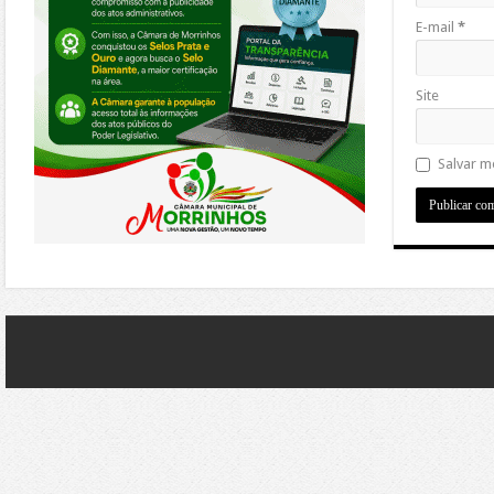
E-mail
*
Site
Salvar m