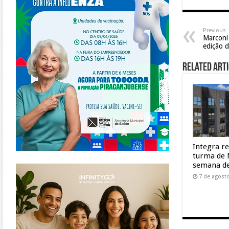
Previous
Marconi 
edição 
Related Arti
Integra r
turma de 
https://www.infinitygo.com.br/
semana de
7 de agost