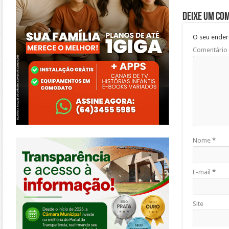
Deixe um co
O seu ender
Comentário
https://morrinhos.go.leg.br/
Nome
*
E-mail
*
Site