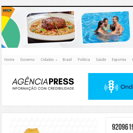
http
Home
Governo
Cidades
Brasil
Politica
Saúde
Esportes
https://agualimpa.go.gov.br/site/
920961