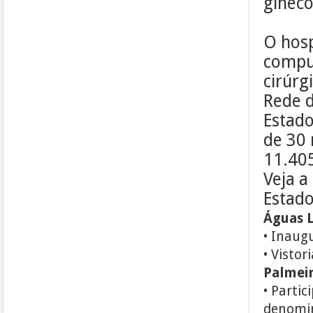
gineco
O hosp
comput
cirúrg
Rede d
Estado
de 30 
11.40
Veja a
Estado
Águas L
• Inaug
• Visto
Palmeir
• Parti
denomin