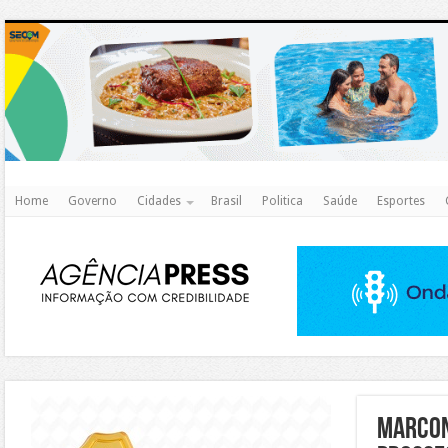
http
Home
Governo
Cidades
Brasil
Politica
Saúde
Esportes
https://agualimpa.go.gov.br/site/
Marcon