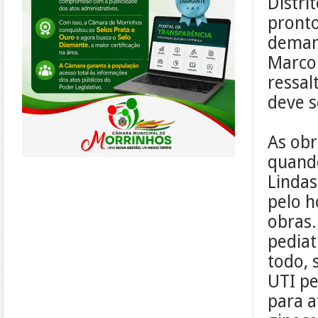
Distri
pronto
deman
Marcon
ressal
deve s
As obr
quando
Lindas
pelo h
obras.
pediat
todo, 
UTI pe
para a