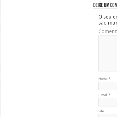
Deixe um co
O seu e
são ma
Coment
Nome
*
E-mail
*
Site