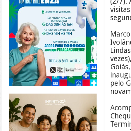
(2/7).
visita
segund
Marcon
Ivolân
Lindas
vezes)
Goiás,
inaugu
pelo G
novam
https://www.infinitygo.com.br/
Acompa
Chequ
Termin