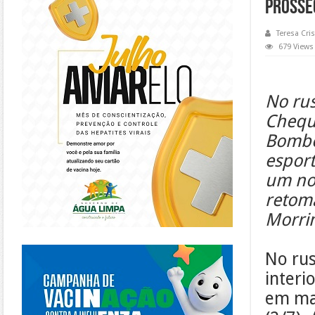
prosse
Teresa Cris
679 Views
No ru
Chequ
Bombei
esport
um nov
retoma
Morri
https://piracanjuba.go.gov.br/
No rus
interi
em ma