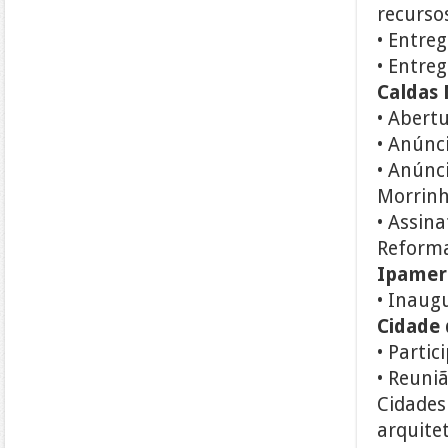
recurso
• Entreg
• Entre
Caldas
• Abert
• Anúnci
• Anúnc
Morrin
• Assin
Reform
Ipamer
• Inaug
Cidade 
• Parti
• Reuni
Cidades
arquite