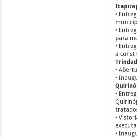
Itapira
• Entreg
municíp
• Entre
para mo
• Entre
a const
Trinda
• Abert
• Inaug
Quirinó
• Entre
Quirinó
tratado
• Vistor
executa
• Inaug