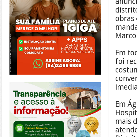
anunci
distri
obras 
mandat
Marco
Em tod
foi re
costum
conve
https://morrinhos.go.leg.br/
imedia
Em Águ
Hospit
mais d
atende