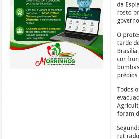
da Espl
rosto p
governo
O prote
tarde d
Brasíli
confron
bombas 
prédios 
Todos o
evacuad
Agricul
foram d
Segundo
retirado