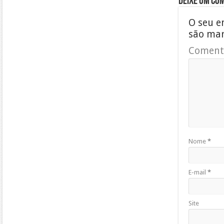
Deixe um co
O seu e
são ma
Coment
Nome
*
E-mail
*
Site