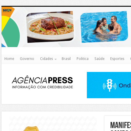
http
Home
Governo
Cidades
Brasil
Politica
Saúde
Esportes
https://agualimpa.go.gov.br/site/
Manifes