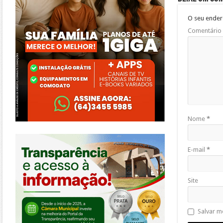
O seu ender
Comentário
Nome
*
https://morrinhos.go.leg.br/
E-mail
*
Site
Salvar m