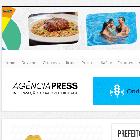
http
Home
Governo
Cidades
Brasil
Politica
Saúde
Esportes
https://agualimpa.go.gov.br/site/
prefeit