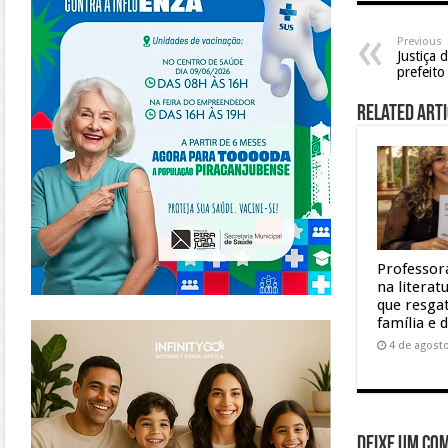
Previous
Justiça 
prefeito
Related Arti
Professor
na litera
que resgat
https://www.infinitygo.com.br/
família e 
4 de agost
Deixe um co