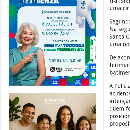
transfe
uma cir
Segundo
Na segu
Santa C
uma nov
De acor
ferimen
batimen
A Políci
acident
https://www.infinitygo.com.br/
intençã
quem fo
posicio
proposi