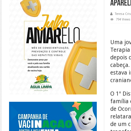
APAREL
Teresa Cris
794 Views
Uma jov
Terapia
depois 
cabeça.
estava 
cranian
O 1º Dis
família
https://piracanjuba.go.gov.br/
de Ocorr
relatara
de um c