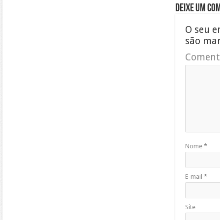
Deixe um co
O seu e
são ma
Coment
Nome
*
E-mail
*
Site