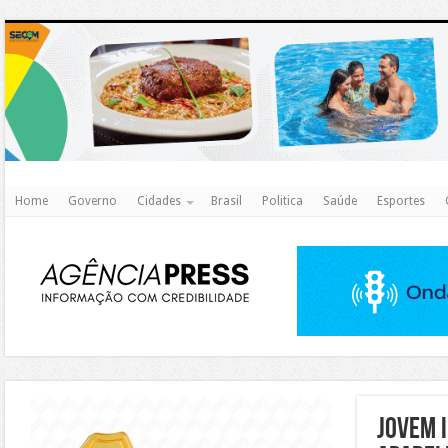
http
Home
Governo
Cidades
Brasil
Politica
Saúde
Esportes
https://agualimpa.go.gov.br/site/
JOVEM 