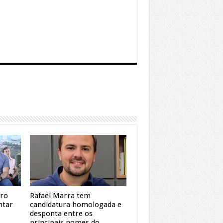
dro
Rafael Marra tem
ntar
candidatura homologada e
desponta entre os
principais nomes do