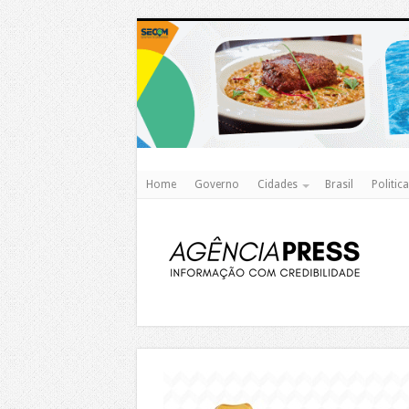
Home
Governo
Cidades
Brasil
Politica
https://agualimpa.go.gov.br/site/