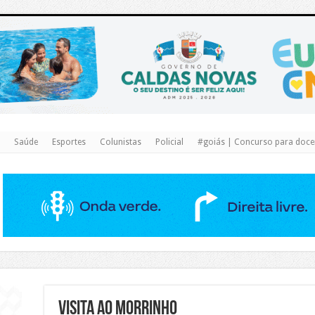
https://www.caldasnovas.go.gov.br/
Saúde
Esportes
Colunistas
Policial
#goiás | Concurso para docen
Visita ao Morrinho