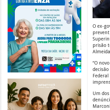
O ex-go
prevent
Superin
prisão 
Almeida
“O novo
decisão
Federal
https://www.infinitygo.com.br/
imprens
Um dos 
denúnci
Marconi