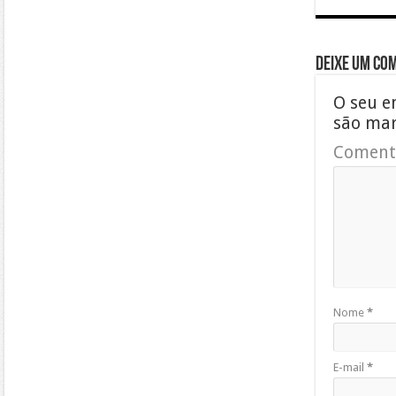
Deixe um co
O seu e
são ma
Coment
Nome
*
E-mail
*