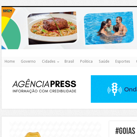
http
Home
Governo
Cidades
Brasil
Politica
Saúde
Esportes
https://agualimpa.go.gov.br/site/
#Goias