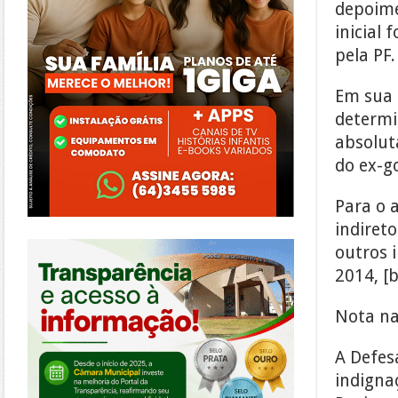
depoime
inicial 
pela PF.
Em sua 
determi
absolut
do ex-g
Para o 
indiret
https://morrinhos.go.leg.br/
outros 
2014, [
Nota na
A Defes
indigna