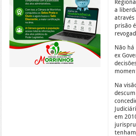
Regiona
a liber
através
prisão 
revogad
Não há 
ex Gove
decisõe
moment
Na visã
descump
concedi
Judiciá
em 2010
jurispr
tenham