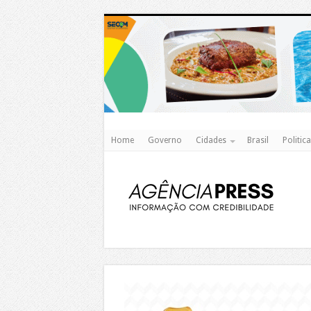
Home
Governo
Cidades
Brasil
Politica
https://agualimpa.go.gov.br/site/