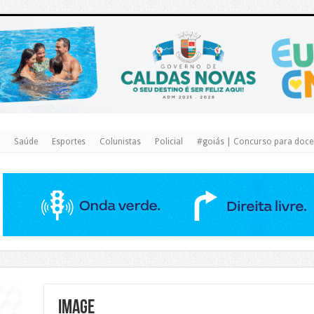
https://www.caldasnovas.go.gov.br/
Saúde
Esportes
Colunistas
Policial
#goiás | Concurso para docen
image