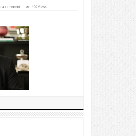
e a comment
400 Views