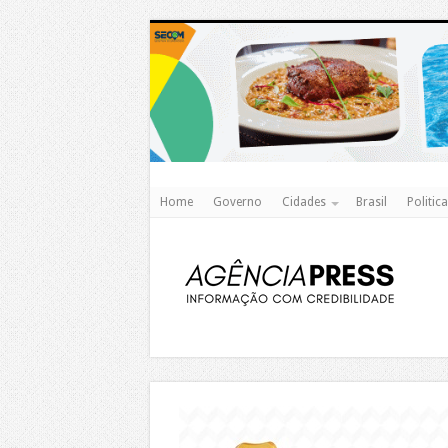
Home
Governo
Cidades
Brasil
Politica
https://agualimpa.go.gov.br/site/