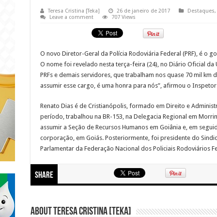
Teresa Cristina [Teka]
26 de janeiro de 2017
Destaques
Leave a comment
707 Views
O novo Diretor-Geral da Polícia Rodoviária Federal (PRF), é o g
O nome foi revelado nesta terça-feira (24), no Diário Oficial d
PRFs e demais servidores, que trabalham nos quase 70 mil km d
assumir esse cargo, é uma honra para nós”, afirmou o Inspeto
Renato Dias é de Cristianópolis, formado em Direito e Administ
período, trabalhou na BR-153, na Delegacia Regional em Morri
assumir a Seção de Recursos Humanos em Goiânia e, em seguida
corporação, em Goiás. Posteriormente, foi presidente do Sindic
Parlamentar da Federação Nacional dos Policiais Rodoviários Fe
Share
About Teresa Cristina [Teka]