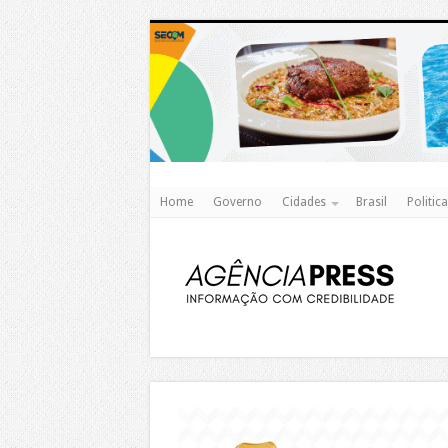
Home
Governo
Cidades
Brasil
Politica
https://agualimpa.go.gov.br/site/