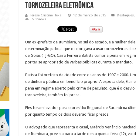
tornozeleira eletrônica
Teresa Cristina [Teka]
12 de março de 2015
Destaques
,
720 Views
Um ex-prefeito de Itumbiara, no sul do estado, e a mulher de
determinação judicial que os obrigava a usar tornozeleiras elet
de Goiás (TJ-GO), Cairo Ferreira Batista cumpria pena em regi
por ter se apropriado de verbas públicas durante o mandato.
Batista foi prefeito da cidade entre os anos de 1997 e 2000. U
de dinheiro público em benefício próprio. A esposa dele, Elai
pena em regime aberto pelo crime de peculato, que é o desvio
tornozeleira, também foi presa.
Eles foram levados para o presídio Regional de Sarandi na últ
por quanto tempo os dois deverão ficar presos.
O advogado que representa o casal, Maércio Venâncio Machadi
de Itumbiara, prevista para a tarde desta quinta-feira (12), vai 