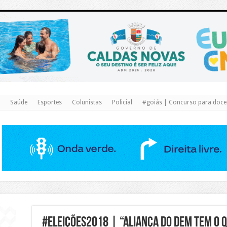
https://www.caldasnovas.go.gov.br/
Saúde
Esportes
Colunistas
Policial
#goiás | Concurso para docen
#Eleições2018 | “ALIANÇA DO DEM TEM O QU