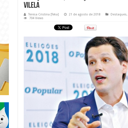
VILELA
Teresa Cristina [Teka]
21 de agosto de 2018
Destaques
704 Views