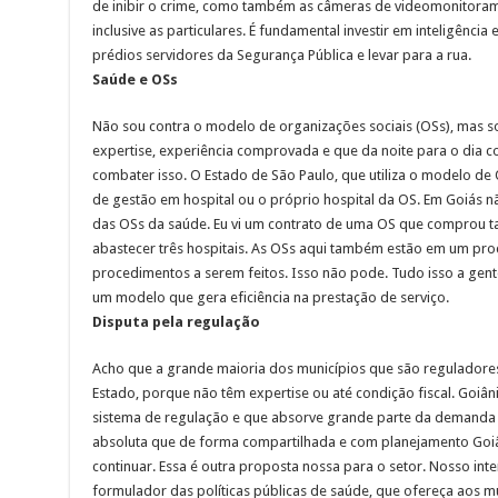
de inibir o crime, como também as câmeras de videomonitoram
inclusive as particulares. É fundamental investir em inteligênci
prédios servidores da Segurança Pública e levar para a rua.
Saúde e OSs
Não sou contra o modelo de organizações sociais (OSs), mas 
expertise, experiência comprovada e que da noite para o dia c
combater isso. O Estado de São Paulo, que utiliza o modelo de 
de gestão em hospital ou o próprio hospital da OS. Em Goiás n
das OSs da saúde. Eu vi um contrato de uma OS que comprou tan
abastecer três hospitais. As OSs aqui também estão em um proc
procedimentos a serem feitos. Isso não pode. Tudo isso a gente 
um modelo que gera eficiência na prestação de serviço.
Disputa pela regulação
Acho que a grande maioria dos municípios que são reguladores
Estado, porque não têm expertise ou até condição fiscal. Goiâ
sistema de regulação e que absorve grande parte da demanda 
absoluta que de forma compartilhada e com planejamento Goi
continuar. Essa é outra proposta nossa para o setor. Nosso inte
formulador das políticas públicas de saúde, que ofereça aos m