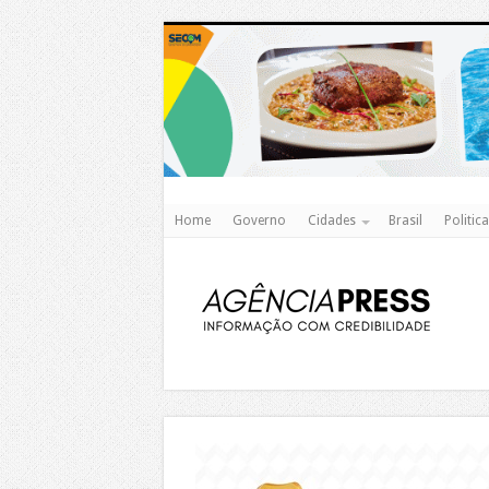
Home
Governo
Cidades
Brasil
Politica
https://agualimpa.go.gov.br/site/