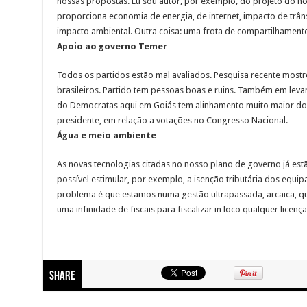
nossas propostas. Eu sou autor, por exemplo, do projeto do hom
proporciona economia de energia, de internet, impacto de trâns
impacto ambiental. Outra coisa: uma frota de compartilhamento
Apoio ao governo Temer
Todos os partidos estão mal avaliados. Pesquisa recente most
brasileiros. Partido tem pessoas boas e ruins. Também em leva
do Democratas aqui em Goiás tem alinhamento muito maior do
presidente, em relação a votações no Congresso Nacional.
Água e meio ambiente
As novas tecnologias citadas no nosso plano de governo já estão
possível estimular, por exemplo, a isenção tributária dos equip
problema é que estamos numa gestão ultrapassada, arcaica, qu
uma infinidade de fiscais para fiscalizar in loco qualquer licenç
Share