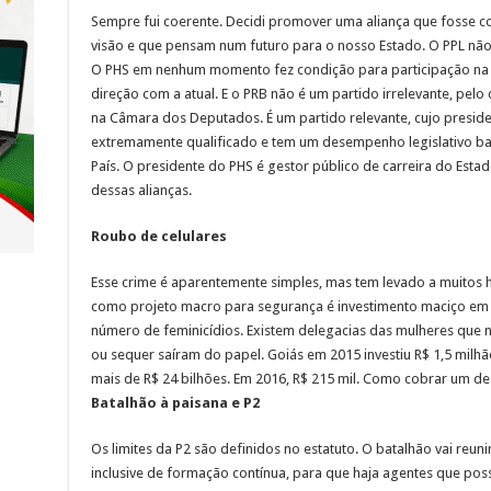
Sempre fui coerente. Decidi promover uma aliança que fosse c
visão e que pensam num futuro para o nosso Estado. O PPL não
O PHS em nenhum momento fez condição para participação na al
direção com a atual. E o PRB não é um partido irrelevante, pel
na Câmara dos Deputados. É um partido relevante, cujo presid
extremamente qualificado e tem um desempenho legislativo ba
País. O presidente do PHS é gestor público de carreira do Esta
dessas alianças.
Roubo de celulares
Esse crime é aparentemente simples, mas tem levado a muitos 
como projeto macro para segurança é investimento maciço em i
número de feminicídios. Existem delegacias das mulheres que n
ou sequer saíram do papel. Goiás em 2015 investiu R$ 1,5 milh
mais de R$ 24 bilhões. Em 2016, R$ 215 mil. Como cobrar um 
Batalhão à paisana e P2
Os limites da P2 são definidos no estatuto. O batalhão vai reunir
inclusive de formação contínua, para que haja agentes que pos