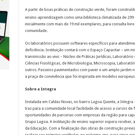
A partir de boas práticas de construção verde, foram construí
ensino-aprendizagem como uma biblioteca climatizada de 299
inicialmente com mais de 19 mil exemplares, para consulta livr
comunidade.
Os laboratórios possuem softwares específicos para atendime
deficiência. Instituição contará com o Espaço Capacitar – um 
transmissão ao vivo – Núcleo de Práticas Jurídicas, Laboratório
Ciências Fisiológicas, de Microbiologia, Microscopia, Laboratóri
outros. Passeios pavimentados com paver e um amplo jardim 
a praça de convivência que foi inspirada em modelos europeus
Sobre a Integra
Instalada em Caldas Novas, no bairro Lagoa Quente, a Integra 
traz para a comunidade local facilidade de acesso a cursos de 
oportunidades de parcerias com empresas da região para capac
Grupo Lagoa. A instituição de ensino superior espera receber, a
da Educação. Com a finalização das obras de construção previs
realizar seu primeiro vestibular, no próximo ano, para cinco c