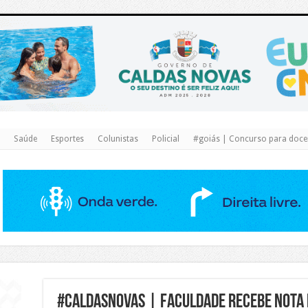
https://www.caldasnovas.go.gov.br/
Saúde
Esportes
Colunistas
Policial
#goiás | Concurso para docen
#CaldasNovas | FACULDADE RECEBE NOTA