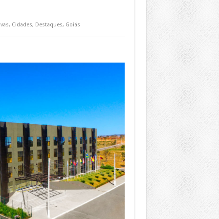
vas
,
Cidades
,
Destaques
,
Goiás