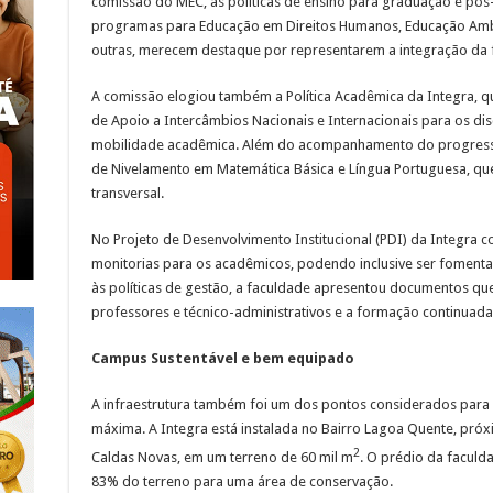
comissão do MEC, as políticas de ensino para graduação e pós-g
programas para Educação em Direitos Humanos, Educação Ambien
outras, merecem destaque por representarem a integração da
A comissão elogiou também a Política Acadêmica da Integra, q
de Apoio a Intercâmbios Nacionais e Internacionais para os di
mobilidade acadêmica. Além do acompanhamento do progress
de Nivelamento em Matemática Básica e Língua Portuguesa, qu
transversal.
No Projeto de Desenvolvimento Institucional (PDI) da Integra 
monitorias para os acadêmicos, podendo inclusive ser fomenta
às políticas de gestão, a faculdade apresentou documentos que
professores e técnico-administrativos e a formação continuad
Campus Sustentável e bem equipado
A infraestrutura também foi um dos pontos considerados para
máxima. A Integra está instalada no Bairro Lagoa Quente, pr
2
Caldas Novas, em um terreno de 60 mil m
. O prédio da faculd
83% do terreno para uma área de conservação.