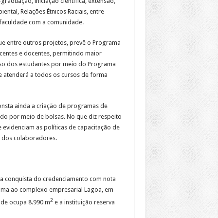
raduação, iniciação científica, extensão,
tal, Relações Étnicos Raciais, entre
 faculdade com a comunidade.
ue entre outros projetos, prevê o Programa
scentes e docentes, permitindo maior
o dos estudantes por meio do Programa
e atenderá a todos os cursos de forma
consta ainda a criação de programas de
do por meio de bolsas. No que diz respeito
 evidenciam as políticas de capacitação de
a dos colaboradores.
 a conquista do credenciamento com nota
óxima ao complexo empresarial Lagoa, em
2
ade ocupa 8.990 m
e a instituição reserva