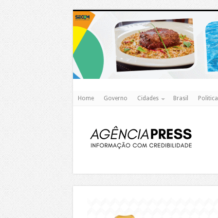
Home
Governo
Cidades
Brasil
Politica
https://agualimpa.go.gov.br/site/